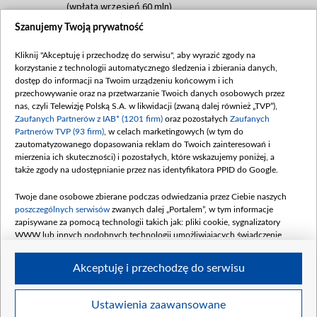
(wpłata wrzesień 60 mln)
Szanujemy Twoją prywatność
Dofinansowanie 635 783 051,21 PLN
Data podpisania umowy: WRZESIEŃ 2025
Kliknij "Akceptuję i przechodzę do serwisu", aby wyrazić zgody na
(wpłata wrzesień 100 mln, październik 350
korzystanie z technologii automatycznego śledzenia i zbierania danych,
mln, listopad 265 mln)
dostęp do informacji na Twoim urządzeniu końcowym i ich
przechowywanie oraz na przetwarzanie Twoich danych osobowych przez
Dofinansowanie 48 862 000,00 PLN
nas, czyli Telewizję Polską S.A. w likwidacji (zwaną dalej również „TVP”),
Data podpisania umowy: GRUDZIEŃ 2025
Zaufanych Partnerów z IAB* (1201 firm)
oraz pozostałych
Zaufanych
(wpłata grudzień 60,548 mln)
Partnerów TVP (93 firm)
, w celach marketingowych (w tym do
zautomatyzowanego dopasowania reklam do Twoich zainteresowań i
Dofinansowanie 900 000 000,00 PLN
mierzenia ich skuteczności) i pozostałych, które wskazujemy poniżej, a
Data podpisania umowy: LUTY 2026 (wpłata
także zgody na udostępnianie przez nas identyfikatora PPID do Google.
26 lutego 80 mln, 4 marca 370 mln,
8
kwiecień 180 mln, 7 maja 180 mln, 8
Twoje dane osobowe zbierane podczas odwiedzania przez Ciebie naszych
czerwca 90 mln)
poszczególnych serwisów
zwanych dalej „Portalem”, w tym informacje
zapisywane za pomocą technologii takich jak: pliki cookie, sygnalizatory
Dofinansowanie 250 000 000,00 PLN
WWW lub innych podobnych technologii umożliwiających świadczenie
Data podpisania umowy LIPIEC 2026 (wpłata
dopasowanych i bezpiecznych usług, personalizację treści oraz reklam,
udostępnianie funkcji mediów społecznościowych oraz analizowanie ruchu
4 sierpnia 250 mln
Akceptuję i przechodzę do serwisu
w Internecie.
Twoje dane osobowe zbierane podczas odwiedzania przez Ciebie
Ustawienia zaawansowane
poszczególnych serwisów
na Portalu, takie jak adresy IP, identyfikatory