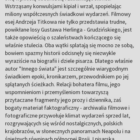
Wstrząsany konwulsjami kipiał i wrzał, spopielając
miliony współczesnych świadkowi wydarzeń. Filmowy
esej Andrzeja Titkowa nie tylko przedstawia trudne,
powikłane losy Gustawa Herlinga - Grudzińskiego, jest
także opowieścią o szaleństwach kończącego się
właśnie stulecia. Oba wątki splatają się mocno ze sobą,
bowiem spazmy historii odcisnęły się niezwykle
wyraziście na biografii i dziele pisarza. Dlatego właśnie
autor "Innego świata" jest szczególnie wiarygodnym
świadkiem epoki, kronikarzem, przewodnikiem po jej
splątanych ścieżkach. Relacji bohatera filmu, jego
wspomnieniom i przemyśleniom towarzyszą
przytaczane fragmenty jego prozy i dziennika, zaś
bogaty materiał faktograficzny - archiwalia filmowe i
fotograficzne przywołuje klimat wydarzeń sprzed lat,
rozgrywających się wśród nostalgicznych, polskich
krajobrazów, w słonecznych panoramach Neapolu i na
śnieżnych równinach północnej Rosji. I pisarska