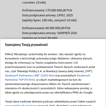
czerwiec 10 mln)
Dofinansowanie 170 000 000,00 PLN
Data podpisania umowy: LIPIEC 2025
(wpłaty lipiec 160 mln, sierpień 10 mln)
Dofinansowanie 60 000 000,00 PLN
Data podpisania umowy: SIERPIEŃ 2025
(wpłata wrzesień 60 mln)
Szanujemy Twoją prywatność
Dofinansowanie 635 783 051,21 PLN
Data podpisania umowy: WRZESIEŃ 2025
Kliknij "Akceptuję i przechodzę do serwisu", aby wyrazić zgody na
(wpłata wrzesień 100 mln, październik 350
korzystanie z technologii automatycznego śledzenia i zbierania danych,
mln, listopad 265 mln)
dostęp do informacji na Twoim urządzeniu końcowym i ich
przechowywanie oraz na przetwarzanie Twoich danych osobowych przez
Dofinansowanie 48 862 000,00 PLN
nas, czyli Telewizję Polską S.A. w likwidacji (zwaną dalej również „TVP”),
Data podpisania umowy: GRUDZIEŃ 2025
Zaufanych Partnerów z IAB* (1201 firm)
oraz pozostałych
Zaufanych
(wpłata grudzień 60,548 mln)
Partnerów TVP (93 firm)
, w celach marketingowych (w tym do
zautomatyzowanego dopasowania reklam do Twoich zainteresowań i
Dofinansowanie 900 000 000,00 PLN
mierzenia ich skuteczności) i pozostałych, które wskazujemy poniżej, a
Data podpisania umowy: LUTY 2026 (wpłata
także zgody na udostępnianie przez nas identyfikatora PPID do Google.
26 lutego 80 mln, 4 marca 370 mln,
8
kwiecień 180 mln, 7 maja 180 mln, 8
Twoje dane osobowe zbierane podczas odwiedzania przez Ciebie naszych
czerwca 90 mln)
poszczególnych serwisów
zwanych dalej „Portalem”, w tym informacje