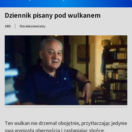
Dziennik pisany pod wulkanem
|
1995
film dokumentalny
Ten wulkan nie drzemał obojętnie, przytłaczając jedynie
swą wyniosłą obecnością i zasłaniając słońce.