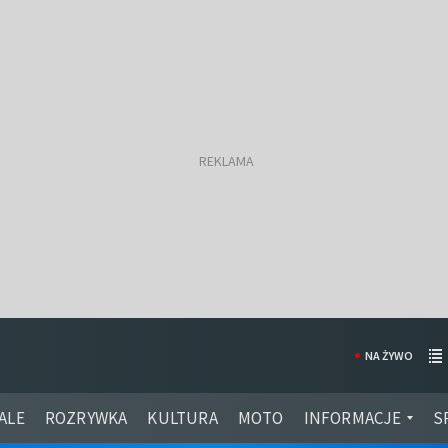
NA ŻYWO
ALE
ROZRYWKA
KULTURA
MOTO
INFORMACJE
S