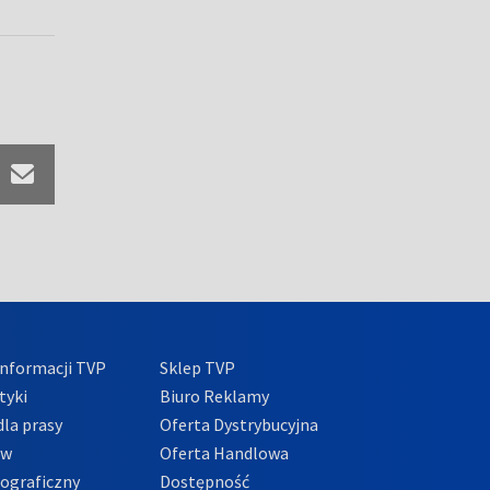
nformacji TVP
Sklep TVP
tyki
Biuro Reklamy
la prasy
Oferta Dystrybucyjna
ów
Oferta Handlowa
tograficzny
Dostępność