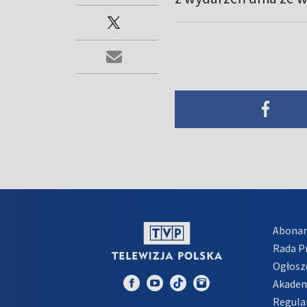
Abona
Rada 
Ogłosz
Akadem
Regula