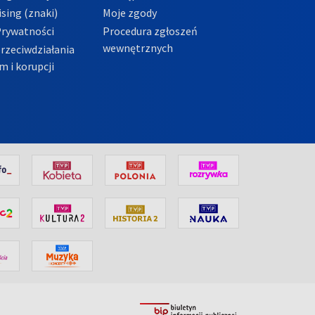
sing (znaki)
Moje zgody
Prywatności
Procedura zgłoszeń
wewnętrznych
przeciwdziałania
m i korupcji