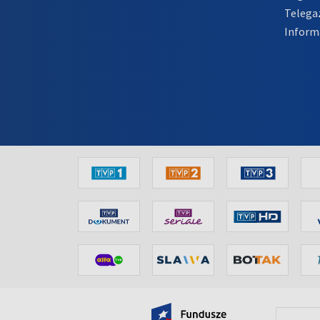
Telega
Inform