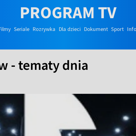
PROGRAM TV
Filmy
Seriale
Rozrywka
Dla dzieci
Dokument
Sport
Inf
w - tematy dnia