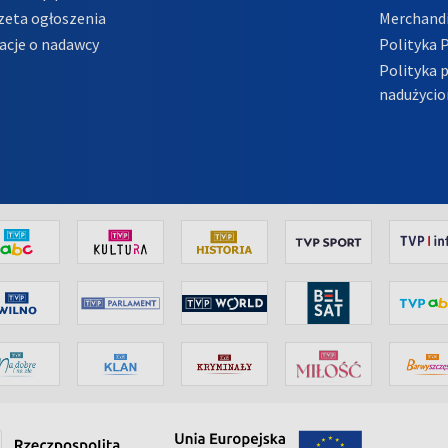
zeta ogłoszenia
Merchandi
acje o nadawcy
Polityka 
Polityka 
nadużycio