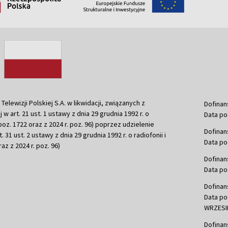
ewizji Polskiej S.A. w likwidacji, związanych z
Dofinan
j w art. 21 ust. 1 ustawy z dnia 29 grudnia 1992 r. o
Data po
r. poz. 1722 oraz z 2024 r. poz. 96) poprzez udzielenie
Dofinan
 31 ust. 2 ustawy z dnia 29 grudnia 1992 r. o radiofonii i
Data po
raz z 2024 r. poz. 96)
Dofinan
Data po
Dofinan
Data po
WRZESIE
Dofinan