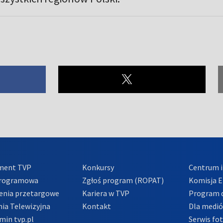
ment TVP
Konkursy
Centrum i
Programowa
Zgłoś program (ROPAT)
Komisja E
enia przetargowe
Kariera w TVP
Program d
ia Telewizyjna
Kontakt
Dla medi
min tvp.pl
Serwis fo