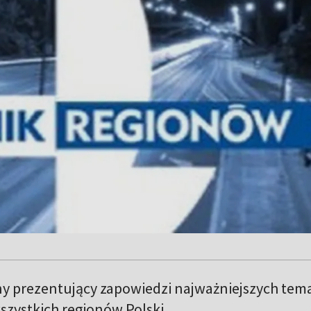
y prezentujący zapowiedzi najważniejszych te
szystkich regionów Polski.