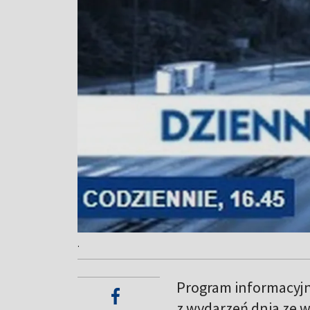
.
Program informacyjn
z wydarzeń dnia ze w