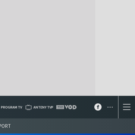
...
PROGRAM TV
ANTENY TVP
PORT