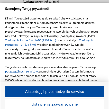
(wpłata wrzesień 60 mln)
Szanujemy Twoją prywatność
Dofinansowanie 635 783 051,21 PLN
Data podpisania umowy: WRZESIEŃ 2025
Kliknij "Akceptuję i przechodzę do serwisu", aby wyrazić zgody na
(wpłata wrzesień 100 mln, październik 350
korzystanie z technologii automatycznego śledzenia i zbierania danych,
mln, listopad 265 mln)
dostęp do informacji na Twoim urządzeniu końcowym i ich
przechowywanie oraz na przetwarzanie Twoich danych osobowych przez
Dofinansowanie 48 862 000,00 PLN
nas, czyli Telewizję Polską S.A. w likwidacji (zwaną dalej również „TVP”),
Data podpisania umowy: GRUDZIEŃ 2025
Zaufanych Partnerów z IAB* (1201 firm)
oraz pozostałych
Zaufanych
(wpłata grudzień 60,548 mln)
Partnerów TVP (93 firm)
, w celach marketingowych (w tym do
zautomatyzowanego dopasowania reklam do Twoich zainteresowań i
Dofinansowanie 900 000 000,00 PLN
mierzenia ich skuteczności) i pozostałych, które wskazujemy poniżej, a
Data podpisania umowy: LUTY 2026 (wpłata
także zgody na udostępnianie przez nas identyfikatora PPID do Google.
26 lutego 80 mln, 4 marca 370 mln,
8
kwiecień 180 mln, 7 maja 180 mln, 8
Twoje dane osobowe zbierane podczas odwiedzania przez Ciebie naszych
czerwca 90 mln)
poszczególnych serwisów
zwanych dalej „Portalem”, w tym informacje
zapisywane za pomocą technologii takich jak: pliki cookie, sygnalizatory
Dofinansowanie 250 000 000,00 PLN
WWW lub innych podobnych technologii umożliwiających świadczenie
Data podpisania umowy LIPIEC 2026 (wpłata
dopasowanych i bezpiecznych usług, personalizację treści oraz reklam,
udostępnianie funkcji mediów społecznościowych oraz analizowanie ruchu
4 sierpnia 250 mln
Akceptuję i przechodzę do serwisu
w Internecie.
Twoje dane osobowe zbierane podczas odwiedzania przez Ciebie
Ustawienia zaawansowane
poszczególnych serwisów
na Portalu, takie jak adresy IP, identyfikatory