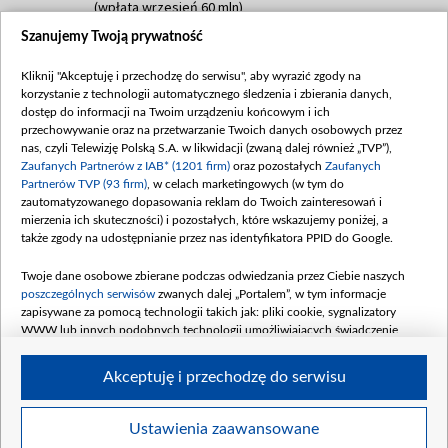
(wpłata wrzesień 60 mln)
Szanujemy Twoją prywatność
Dofinansowanie 635 783 051,21 PLN
Data podpisania umowy: WRZESIEŃ 2025
Kliknij "Akceptuję i przechodzę do serwisu", aby wyrazić zgody na
(wpłata wrzesień 100 mln, październik 350
korzystanie z technologii automatycznego śledzenia i zbierania danych,
mln, listopad 265 mln)
dostęp do informacji na Twoim urządzeniu końcowym i ich
przechowywanie oraz na przetwarzanie Twoich danych osobowych przez
Dofinansowanie 48 862 000,00 PLN
nas, czyli Telewizję Polską S.A. w likwidacji (zwaną dalej również „TVP”),
Data podpisania umowy: GRUDZIEŃ 2025
Zaufanych Partnerów z IAB* (1201 firm)
oraz pozostałych
Zaufanych
(wpłata grudzień 60,548 mln)
Partnerów TVP (93 firm)
, w celach marketingowych (w tym do
zautomatyzowanego dopasowania reklam do Twoich zainteresowań i
Dofinansowanie 900 000 000,00 PLN
mierzenia ich skuteczności) i pozostałych, które wskazujemy poniżej, a
Data podpisania umowy: LUTY 2026 (wpłata
także zgody na udostępnianie przez nas identyfikatora PPID do Google.
26 lutego 80 mln, 4 marca 370 mln,
8
kwiecień 180 mln, 7 maja 180 mln, 8
Twoje dane osobowe zbierane podczas odwiedzania przez Ciebie naszych
czerwca 90 mln)
poszczególnych serwisów
zwanych dalej „Portalem”, w tym informacje
zapisywane za pomocą technologii takich jak: pliki cookie, sygnalizatory
Dofinansowanie 250 000 000,00 PLN
WWW lub innych podobnych technologii umożliwiających świadczenie
Data podpisania umowy LIPIEC 2026 (wpłata
dopasowanych i bezpiecznych usług, personalizację treści oraz reklam,
udostępnianie funkcji mediów społecznościowych oraz analizowanie ruchu
4 sierpnia 250 mln
Akceptuję i przechodzę do serwisu
w Internecie.
Twoje dane osobowe zbierane podczas odwiedzania przez Ciebie
Ustawienia zaawansowane
poszczególnych serwisów
na Portalu, takie jak adresy IP, identyfikatory