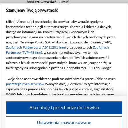
(wpłata wrzesień 60 mln)
Szanujemy Twoją prywatność
Dofinansowanie 635 783 051,21 PLN
Data podpisania umowy: WRZESIEŃ 2025
Kliknij "Akceptuję i przechodzę do serwisu", aby wyrazić zgody na
(wpłata wrzesień 100 mln, październik 350
korzystanie z technologii automatycznego śledzenia i zbierania danych,
mln, listopad 265 mln)
dostęp do informacji na Twoim urządzeniu końcowym i ich
przechowywanie oraz na przetwarzanie Twoich danych osobowych przez
Dofinansowanie 48 862 000,00 PLN
nas, czyli Telewizję Polską S.A. w likwidacji (zwaną dalej również „TVP”),
Data podpisania umowy: GRUDZIEŃ 2025
Zaufanych Partnerów z IAB* (1201 firm)
oraz pozostałych
Zaufanych
(wpłata grudzień 60,548 mln)
Partnerów TVP (93 firm)
, w celach marketingowych (w tym do
zautomatyzowanego dopasowania reklam do Twoich zainteresowań i
Dofinansowanie 900 000 000,00 PLN
mierzenia ich skuteczności) i pozostałych, które wskazujemy poniżej, a
Data podpisania umowy: LUTY 2026 (wpłata
także zgody na udostępnianie przez nas identyfikatora PPID do Google.
26 lutego 80 mln, 4 marca 370 mln,
8
kwiecień 180 mln, 7 maja 180 mln, 8
Twoje dane osobowe zbierane podczas odwiedzania przez Ciebie naszych
czerwca 90 mln)
poszczególnych serwisów
zwanych dalej „Portalem”, w tym informacje
zapisywane za pomocą technologii takich jak: pliki cookie, sygnalizatory
Dofinansowanie 250 000 000,00 PLN
WWW lub innych podobnych technologii umożliwiających świadczenie
Data podpisania umowy LIPIEC 2026 (wpłata
dopasowanych i bezpiecznych usług, personalizację treści oraz reklam,
udostępnianie funkcji mediów społecznościowych oraz analizowanie ruchu
4 sierpnia 250 mln
Akceptuję i przechodzę do serwisu
w Internecie.
Twoje dane osobowe zbierane podczas odwiedzania przez Ciebie
Ustawienia zaawansowane
poszczególnych serwisów
na Portalu, takie jak adresy IP, identyfikatory