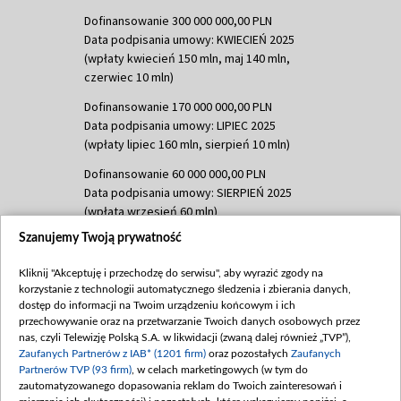
Dofinansowanie 300 000 000,00 PLN
Data podpisania umowy: KWIECIEŃ 2025
(wpłaty kwiecień 150 mln, maj 140 mln,
czerwiec 10 mln)
Dofinansowanie 170 000 000,00 PLN
Data podpisania umowy: LIPIEC 2025
(wpłaty lipiec 160 mln, sierpień 10 mln)
Dofinansowanie 60 000 000,00 PLN
Data podpisania umowy: SIERPIEŃ 2025
(wpłata wrzesień 60 mln)
Szanujemy Twoją prywatność
Dofinansowanie 635 783 051,21 PLN
Data podpisania umowy: WRZESIEŃ 2025
Kliknij "Akceptuję i przechodzę do serwisu", aby wyrazić zgody na
(wpłata wrzesień 100 mln, październik 350
korzystanie z technologii automatycznego śledzenia i zbierania danych,
mln, listopad 265 mln)
dostęp do informacji na Twoim urządzeniu końcowym i ich
przechowywanie oraz na przetwarzanie Twoich danych osobowych przez
Dofinansowanie 48 862 000,00 PLN
nas, czyli Telewizję Polską S.A. w likwidacji (zwaną dalej również „TVP”),
Data podpisania umowy: GRUDZIEŃ 2025
Zaufanych Partnerów z IAB* (1201 firm)
oraz pozostałych
Zaufanych
(wpłata grudzień 60,548 mln)
Partnerów TVP (93 firm)
, w celach marketingowych (w tym do
zautomatyzowanego dopasowania reklam do Twoich zainteresowań i
Dofinansowanie 900 000 000,00 PLN