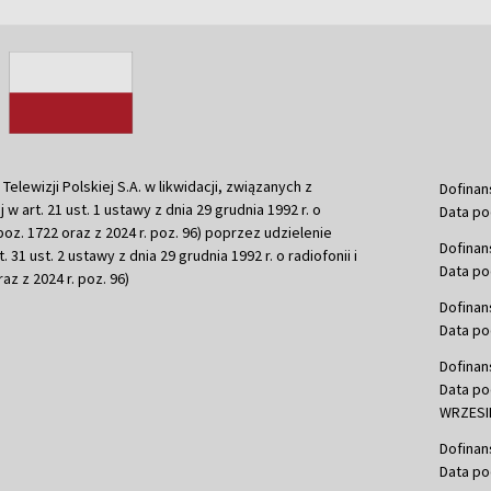
ewizji Polskiej S.A. w likwidacji, związanych z
Dofinan
j w art. 21 ust. 1 ustawy z dnia 29 grudnia 1992 r. o
Data po
r. poz. 1722 oraz z 2024 r. poz. 96) poprzez udzielenie
Dofinan
 31 ust. 2 ustawy z dnia 29 grudnia 1992 r. o radiofonii i
Data po
raz z 2024 r. poz. 96)
Dofinan
Data po
Dofinan
Data po
WRZESIE
Dofinan
Data po