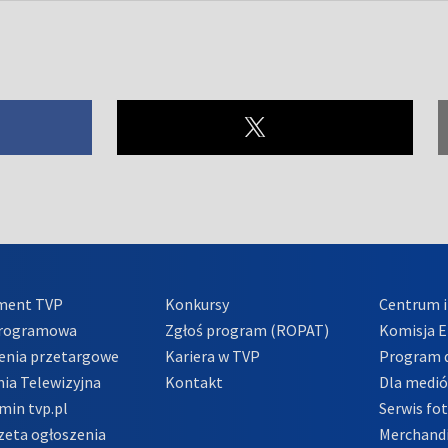
ment TVP
Konkursy
Centrum i
Programowa
Zgłoś program (ROPAT)
Komisja E
enia przetargowe
Kariera w TVP
Program d
ia Telewizyjna
Kontakt
Dla medi
min tvp.pl
Serwis fo
zeta ogłoszenia
Merchandi