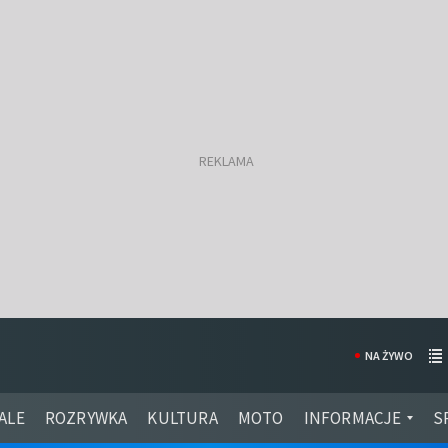
NA ŻYWO
ALE
ROZRYWKA
KULTURA
MOTO
INFORMACJE
S