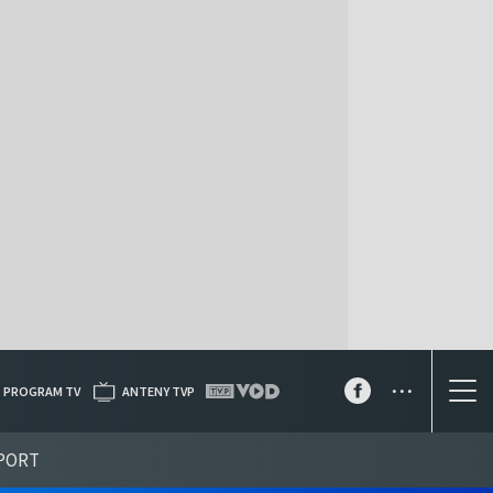
...
PROGRAM TV
ANTENY TVP
PORT