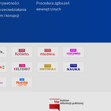
Prywatności
Procedura zgłoszeń
wewnętrznych
przeciwdziałania
m i korupcji