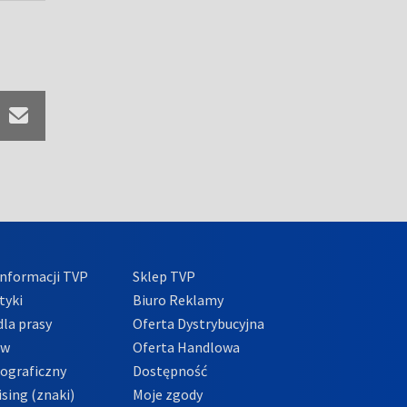
nformacji TVP
Sklep TVP
tyki
Biuro Reklamy
la prasy
Oferta Dystrybucyjna
ów
Oferta Handlowa
tograficzny
Dostępność
sing (znaki)
Moje zgody