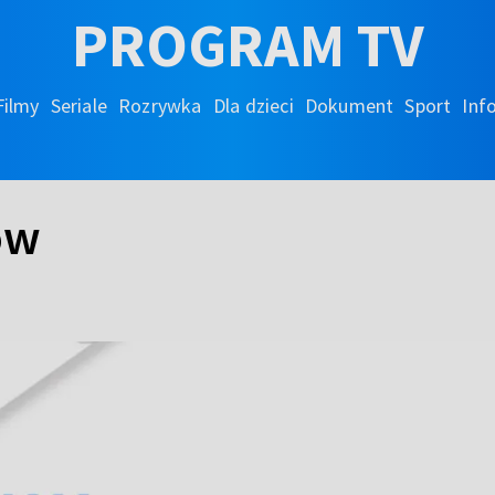
PROGRAM TV
Filmy
Seriale
Rozrywka
Dla dzieci
Dokument
Sport
Inf
ów