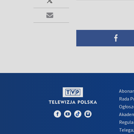
Abona
Rada 
Ogłosz
Akadem
Regula
Telega