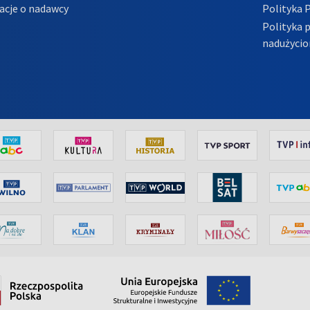
acje o nadawcy
Polityka 
Polityka 
nadużycio