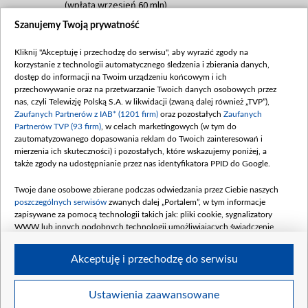
(wpłata wrzesień 60 mln)
Szanujemy Twoją prywatność
Dofinansowanie 635 783 051,21 PLN
Data podpisania umowy: WRZESIEŃ 2025
Kliknij "Akceptuję i przechodzę do serwisu", aby wyrazić zgody na
(wpłata wrzesień 100 mln, październik 350
korzystanie z technologii automatycznego śledzenia i zbierania danych,
mln, listopad 265 mln)
dostęp do informacji na Twoim urządzeniu końcowym i ich
przechowywanie oraz na przetwarzanie Twoich danych osobowych przez
Dofinansowanie 48 862 000,00 PLN
nas, czyli Telewizję Polską S.A. w likwidacji (zwaną dalej również „TVP”),
Data podpisania umowy: GRUDZIEŃ 2025
Zaufanych Partnerów z IAB* (1201 firm)
oraz pozostałych
Zaufanych
(wpłata grudzień 60,548 mln)
Partnerów TVP (93 firm)
, w celach marketingowych (w tym do
zautomatyzowanego dopasowania reklam do Twoich zainteresowań i
Dofinansowanie 900 000 000,00 PLN
mierzenia ich skuteczności) i pozostałych, które wskazujemy poniżej, a
Data podpisania umowy: LUTY 2026 (wpłata
także zgody na udostępnianie przez nas identyfikatora PPID do Google.
26 lutego 80 mln, 4 marca 370 mln,
8
kwiecień 180 mln, 7 maja 180 mln, 8
Twoje dane osobowe zbierane podczas odwiedzania przez Ciebie naszych
czerwca 90 mln)
poszczególnych serwisów
zwanych dalej „Portalem”, w tym informacje
zapisywane za pomocą technologii takich jak: pliki cookie, sygnalizatory
Dofinansowanie 250 000 000,00 PLN
WWW lub innych podobnych technologii umożliwiających świadczenie
Data podpisania umowy LIPIEC 2026 (wpłata
dopasowanych i bezpiecznych usług, personalizację treści oraz reklam,
udostępnianie funkcji mediów społecznościowych oraz analizowanie ruchu
4 sierpnia 250 mln
Akceptuję i przechodzę do serwisu
w Internecie.
Twoje dane osobowe zbierane podczas odwiedzania przez Ciebie
Ustawienia zaawansowane
poszczególnych serwisów
na Portalu, takie jak adresy IP, identyfikatory