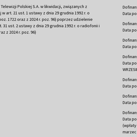
ewizji Polskiej S.A. w likwidacji, związanych z
Dofinan
j w art. 21 ust. 1 ustawy z dnia 29 grudnia 1992 r. o
Data po
r. poz. 1722 oraz z 2024 r. poz. 96) poprzez udzielenie
Dofinan
 31 ust. 2 ustawy z dnia 29 grudnia 1992 r. o radiofonii i
Data po
raz z 2024 r. poz. 96)
Dofinan
Data po
Dofinan
Data po
WRZESIE
Dofinan
Data po
Dofinan
Data po
Dofinan
Data po
(wpłaty
marzec 