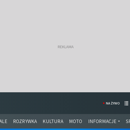
NA ŻYWO
ALE
ROZRYWKA
KULTURA
MOTO
INFORMACJE
S