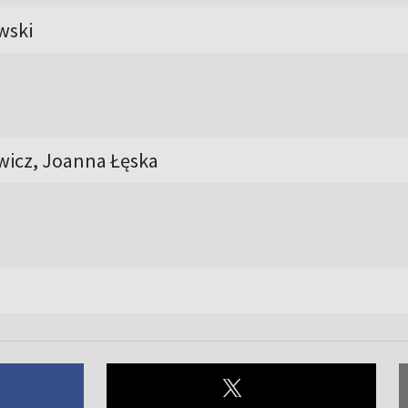
wski
wicz, Joanna Łęska