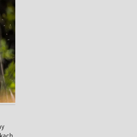
ny
ąkach