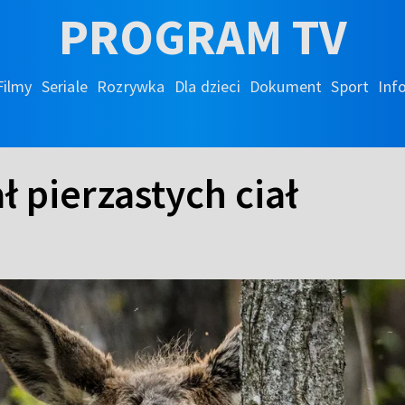
PROGRAM TV
Filmy
Seriale
Rozrywka
Dla dzieci
Dokument
Sport
Inf
ł pierzastych ciał