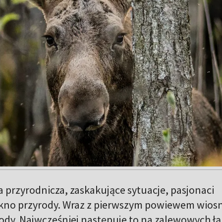
 przyrodnicza, zaskakujące sytuacje, pasjonaci
iękno przyrody. Wraz z pierwszym powiewem wios
ody. Najwcześniej następuje to na zalewowych ł