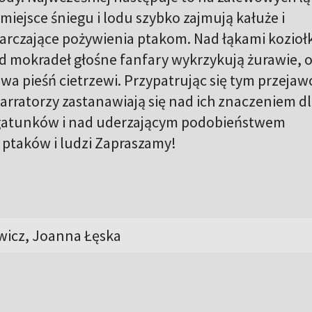
miejsce śniegu i lodu szybko zajmują kałuże i
arczające pożywienia ptakom. Nad łąkami kozioł
ód mokradeł głośne fanfary wykrzykują żurawie, 
dowa pieśń cietrzewi. Przypatrując się tym przeja
narratorzy zastanawiają się nad ich znaczeniem d
 gatunków i nad uderzającym podobieństwem
taków i ludzi Zapraszamy!
wicz, Joanna Łęska