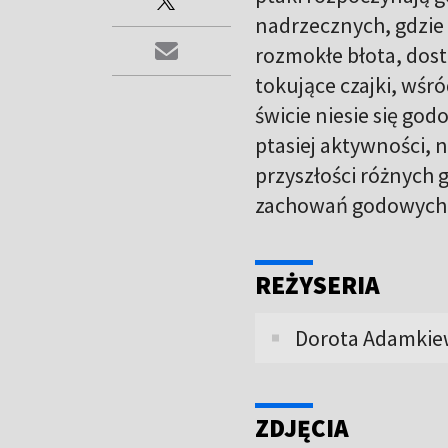
nadrzecznych, gdzie 
rozmokłe błota, dost
tokujące czajki, wśr
świcie niesie się go
ptasiej aktywności, 
przyszłości różnych
zachowań godowych p
REŻYSERIA
Dorota Adamkie
ZDJĘCIA