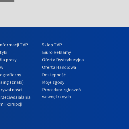
nformacji TVP
Sklep TVP
tyki
Biuro Reklamy
la prasy
Oferta Dystrybucyjna
ów
Oferta Handlowa
tograficzny
Dostępność
sing (znaki)
Moje zgody
Prywatności
Procedura zgłoszeń
wewnętrznych
przeciwdziałania
m i korupcji