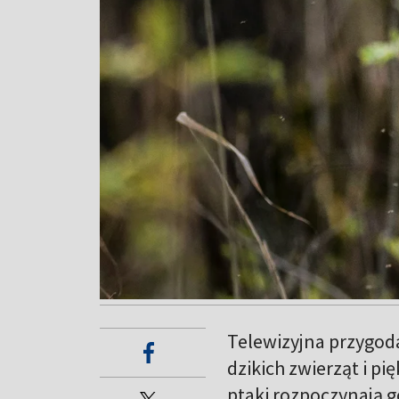
Telewizyjna przygoda
dzikich zwierząt i p
ptaki rozpoczynają g