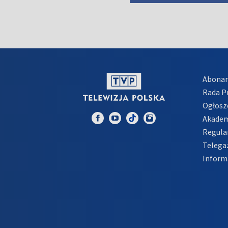
Abona
Rada 
Ogłosz
Akadem
Regula
Telega
Inform