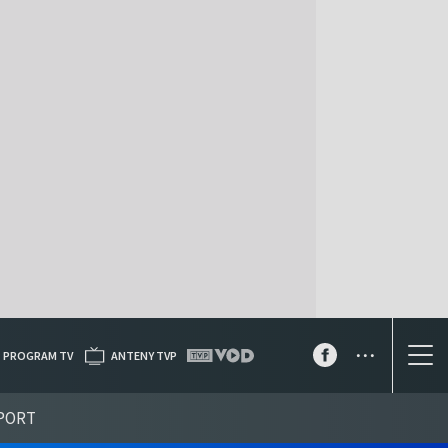
...
PROGRAM TV
ANTENY TVP
PORT