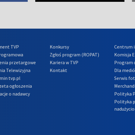
ment TVP
Konkursy
Centrum i
Programowa
Zgłoś program (ROPAT)
Komisja E
enia przetargowe
Kariera w TVP
Program d
ia Telewizyjna
Kontakt
Dla medi
min tvp.pl
Serwis fo
zeta ogłoszenia
Merchandi
acje o nadawcy
Polityka 
Polityka 
nadużycio