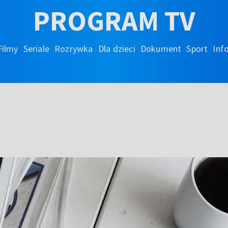
PROGRAM TV
Filmy
Seriale
Rozrywka
Dla dzieci
Dokument
Sport
Inf