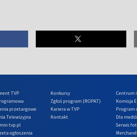
ment TVP
Konkursy
Centrum i
Programowa
Zgłoś program (ROPAT)
Komisja E
enia przetargowe
Kariera w TVP
Program d
ia Telewizyjna
Kontakt
Dla medi
min tvp.pl
Serwis fo
zeta ogłoszenia
Merchandi