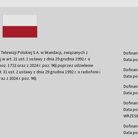
ewizji Polskiej S.A. w likwidacji, związanych z
Dofinan
j w art. 21 ust. 1 ustawy z dnia 29 grudnia 1992 r. o
Data po
r. poz. 1722 oraz z 2024 r. poz. 96) poprzez udzielenie
Dofinan
 31 ust. 2 ustawy z dnia 29 grudnia 1992 r. o radiofonii i
Data po
raz z 2024 r. poz. 96)
Dofinan
Data po
Dofinan
Data po
WRZESIE
Dofinan
Data po