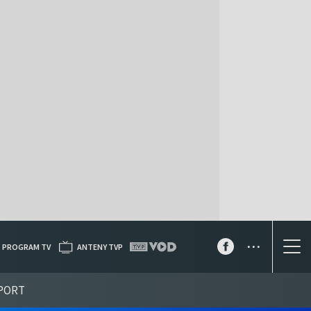
...
PROGRAM TV
ANTENY TVP
PORT