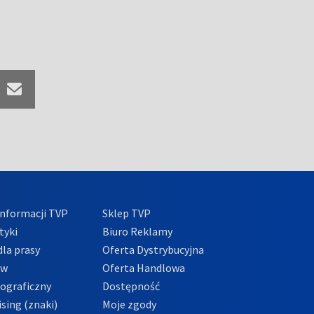
nformacji TVP
Sklep TVP
tyki
Biuro Reklamy
la prasy
Oferta Dystrybucyjna
ów
Oferta Handlowa
tograficzny
Dostępność
sing (znaki)
Moje zgody