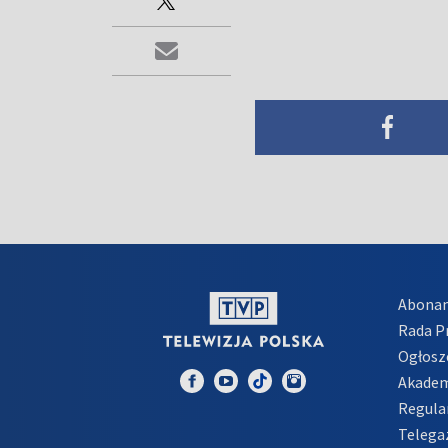
Abona
Rada 
Ogłosz
Akadem
Regula
Telega