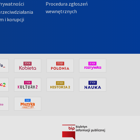
Prywatności
Procedura zgłoszeń
wewnętrznych
przeciwdziałania
m i korupcji