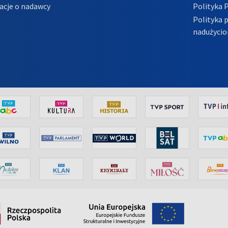
acje o nadawcy
Polityka 
Polityka 
nadużycio