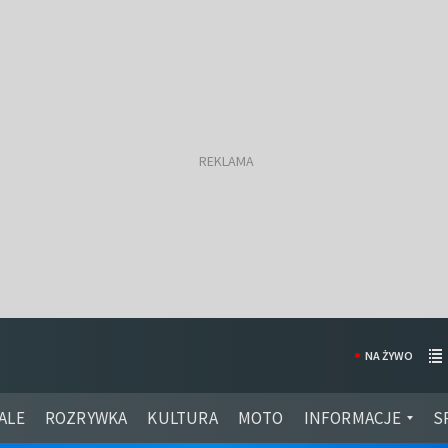
NA ŻYWO
ALE
ROZRYWKA
KULTURA
MOTO
INFORMACJE
S