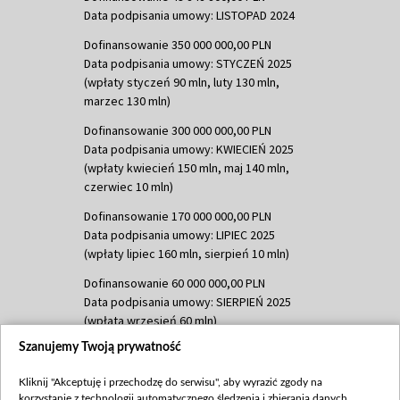
Data podpisania umowy: LISTOPAD 2024
Dofinansowanie 350 000 000,00 PLN
Data podpisania umowy: STYCZEŃ 2025
(wpłaty styczeń 90 mln, luty 130 mln,
marzec 130 mln)
Dofinansowanie 300 000 000,00 PLN
Data podpisania umowy: KWIECIEŃ 2025
(wpłaty kwiecień 150 mln, maj 140 mln,
czerwiec 10 mln)
Dofinansowanie 170 000 000,00 PLN
Data podpisania umowy: LIPIEC 2025
(wpłaty lipiec 160 mln, sierpień 10 mln)
Dofinansowanie 60 000 000,00 PLN
Data podpisania umowy: SIERPIEŃ 2025
(wpłata wrzesień 60 mln)
Szanujemy Twoją prywatność
Dofinansowanie 635 783 051,21 PLN
Data podpisania umowy: WRZESIEŃ 2025
Kliknij "Akceptuję i przechodzę do serwisu", aby wyrazić zgody na
(wpłata wrzesień 100 mln, październik 350
korzystanie z technologii automatycznego śledzenia i zbierania danych,