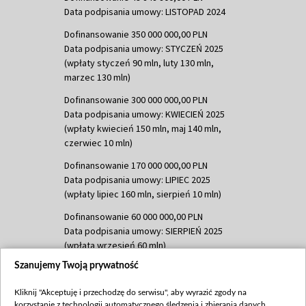
Data podpisania umowy: LISTOPAD 2024
Dofinansowanie 350 000 000,00 PLN
Data podpisania umowy: STYCZEŃ 2025
(wpłaty styczeń 90 mln, luty 130 mln,
marzec 130 mln)
Dofinansowanie 300 000 000,00 PLN
Data podpisania umowy: KWIECIEŃ 2025
(wpłaty kwiecień 150 mln, maj 140 mln,
czerwiec 10 mln)
Dofinansowanie 170 000 000,00 PLN
Data podpisania umowy: LIPIEC 2025
(wpłaty lipiec 160 mln, sierpień 10 mln)
Dofinansowanie 60 000 000,00 PLN
Data podpisania umowy: SIERPIEŃ 2025
(wpłata wrzesień 60 mln)
Szanujemy Twoją prywatność
Dofinansowanie 635 783 051,21 PLN
Data podpisania umowy: WRZESIEŃ 2025
Kliknij "Akceptuję i przechodzę do serwisu", aby wyrazić zgody na
(wpłata wrzesień 100 mln, październik 350
korzystanie z technologii automatycznego śledzenia i zbierania danych,