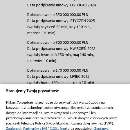
Data podpisania umowy: LISTOPAD 2024
Dofinansowanie 350 000 000,00 PLN
Data podpisania umowy: STYCZEŃ 2025
(wpłaty styczeń 90 mln, luty 130 mln,
marzec 130 mln)
Dofinansowanie 300 000 000,00 PLN
Data podpisania umowy: KWIECIEŃ 2025
(wpłaty kwiecień 150 mln, maj 140 mln,
czerwiec 10 mln)
Dofinansowanie 170 000 000,00 PLN
Data podpisania umowy: LIPIEC 2025
(wpłaty lipiec 160 mln, sierpień 10 mln)
Szanujemy Twoją prywatność
Dofinansowanie 60 000 000,00 PLN
Data podpisania umowy: SIERPIEŃ 2025
Kliknij "Akceptuję i przechodzę do serwisu", aby wyrazić zgody na
(wpłata wrzesień 60 mln)
korzystanie z technologii automatycznego śledzenia i zbierania danych,
Dofinansowanie 635 783 051,21 PLN
dostęp do informacji na Twoim urządzeniu końcowym i ich
przechowywanie oraz na przetwarzanie Twoich danych osobowych przez
Data podpisania umowy: WRZESIEŃ 2025
nas, czyli Telewizję Polską S.A. w likwidacji (zwaną dalej również „TVP”),
(wpłata wrzesień 100 mln, październik 350
Zaufanych Partnerów z IAB* (1201 firm)
oraz pozostałych
Zaufanych