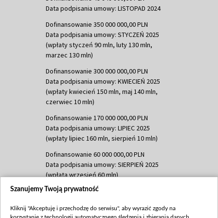
Data podpisania umowy: LISTOPAD 2024
Dofinansowanie 350 000 000,00 PLN
Data podpisania umowy: STYCZEŃ 2025
(wpłaty styczeń 90 mln, luty 130 mln,
marzec 130 mln)
Dofinansowanie 300 000 000,00 PLN
Data podpisania umowy: KWIECIEŃ 2025
(wpłaty kwiecień 150 mln, maj 140 mln,
czerwiec 10 mln)
Dofinansowanie 170 000 000,00 PLN
Data podpisania umowy: LIPIEC 2025
(wpłaty lipiec 160 mln, sierpień 10 mln)
Dofinansowanie 60 000 000,00 PLN
Data podpisania umowy: SIERPIEŃ 2025
(wpłata wrzesień 60 mln)
Szanujemy Twoją prywatność
Dofinansowanie 635 783 051,21 PLN
Data podpisania umowy: WRZESIEŃ 2025
Kliknij "Akceptuję i przechodzę do serwisu", aby wyrazić zgody na
(wpłata wrzesień 100 mln, październik 350
korzystanie z technologii automatycznego śledzenia i zbierania danych,