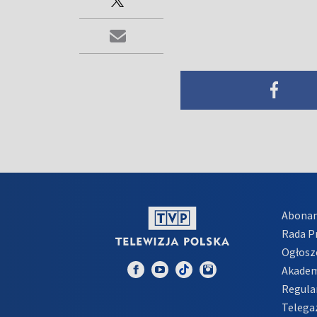
Abona
Rada 
Ogłosz
Akadem
Regula
Telega