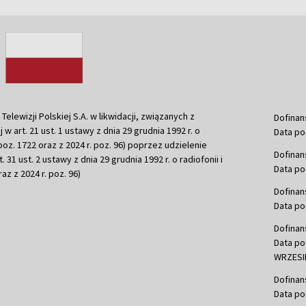
ewizji Polskiej S.A. w likwidacji, związanych z
Dofinan
j w art. 21 ust. 1 ustawy z dnia 29 grudnia 1992 r. o
Data po
r. poz. 1722 oraz z 2024 r. poz. 96) poprzez udzielenie
Dofinan
 31 ust. 2 ustawy z dnia 29 grudnia 1992 r. o radiofonii i
Data po
raz z 2024 r. poz. 96)
Dofinan
Data po
Dofinan
Data po
WRZESIE
Dofinan
Data po