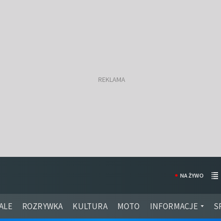
NA ŻYWO
ALE
ROZRYWKA
KULTURA
MOTO
INFORMACJE
S