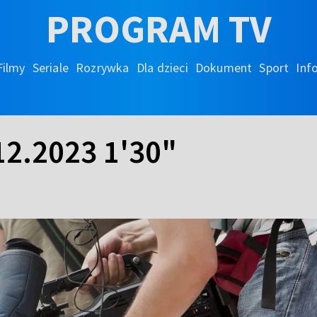
PROGRAM TV
Filmy
Seriale
Rozrywka
Dla dzieci
Dokument
Sport
Inf
12.2023 1'30"