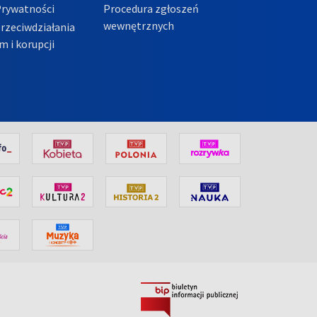
Prywatności
Procedura zgłoszeń
wewnętrznych
przeciwdziałania
m i korupcji