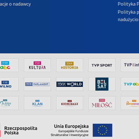
acje o nadawcy
Polityka 
Polityka 
nadużycio