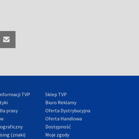
nformacji TVP
Sklep TVP
tyki
Biuro Reklamy
la prasy
Oferta Dystrybucyjna
ów
Oferta Handlowa
tograficzny
Dostępność
sing (znaki)
Moje zgody