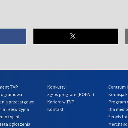
ment TVP
Konkursy
Centrum i
Programowa
Zgłoś program (ROPAT)
Komisja E
enia przetargowe
Kariera w TVP
Program d
ia Telewizyjna
Kontakt
Dla medi
min tvp.pl
Serwis fo
zeta ogłoszenia
Merchandi