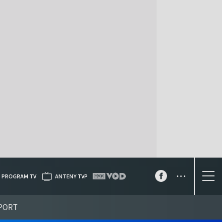
...
PROGRAM TV
ANTENY TVP
PORT