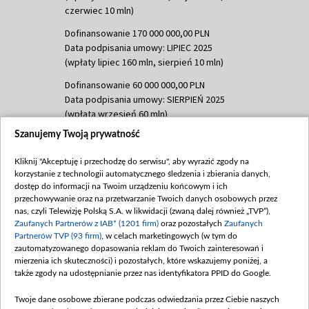
czerwiec 10 mln)
Dofinansowanie 170 000 000,00 PLN
Data podpisania umowy: LIPIEC 2025
(wpłaty lipiec 160 mln, sierpień 10 mln)
Dofinansowanie 60 000 000,00 PLN
Data podpisania umowy: SIERPIEŃ 2025
(wpłata wrzesień 60 mln)
Szanujemy Twoją prywatność
Dofinansowanie 635 783 051,21 PLN
Data podpisania umowy: WRZESIEŃ 2025
Kliknij "Akceptuję i przechodzę do serwisu", aby wyrazić zgody na
(wpłata wrzesień 100 mln, październik 350
korzystanie z technologii automatycznego śledzenia i zbierania danych,
mln, listopad 265 mln)
dostęp do informacji na Twoim urządzeniu końcowym i ich
przechowywanie oraz na przetwarzanie Twoich danych osobowych przez
Dofinansowanie 48 862 000,00 PLN
nas, czyli Telewizję Polską S.A. w likwidacji (zwaną dalej również „TVP”),
Data podpisania umowy: GRUDZIEŃ 2025
Zaufanych Partnerów z IAB* (1201 firm)
oraz pozostałych
Zaufanych
(wpłata grudzień 60,548 mln)
Partnerów TVP (93 firm)
, w celach marketingowych (w tym do
zautomatyzowanego dopasowania reklam do Twoich zainteresowań i
Dofinansowanie 900 000 000,00 PLN
mierzenia ich skuteczności) i pozostałych, które wskazujemy poniżej, a
Data podpisania umowy: LUTY 2026 (wpłata
także zgody na udostępnianie przez nas identyfikatora PPID do Google.
26 lutego 80 mln, 4 marca 370 mln,
8
kwiecień 180 mln, 7 maja 180 mln, 8
Twoje dane osobowe zbierane podczas odwiedzania przez Ciebie naszych