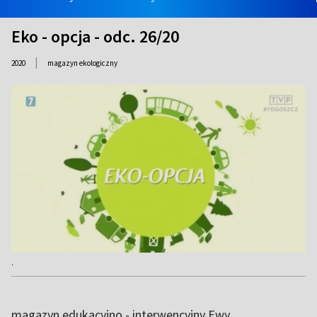
Eko - opcja - odc. 26/20
|
2020
magazyn ekologiczny
.
magazyn edukacyjno - interwencyjny Ewy