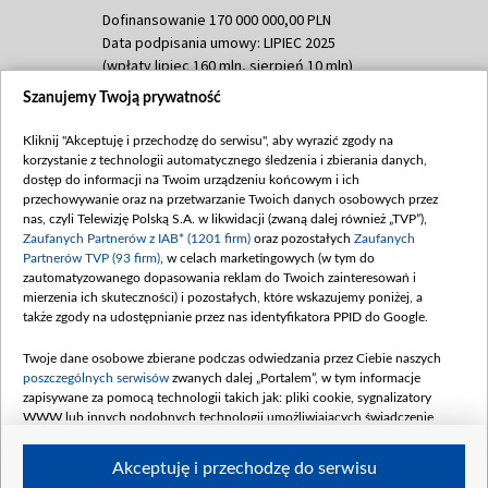
Dofinansowanie 170 000 000,00 PLN
Data podpisania umowy: LIPIEC 2025
(wpłaty lipiec 160 mln, sierpień 10 mln)
Szanujemy Twoją prywatność
Dofinansowanie 60 000 000,00 PLN
Data podpisania umowy: SIERPIEŃ 2025
Kliknij "Akceptuję i przechodzę do serwisu", aby wyrazić zgody na
(wpłata wrzesień 60 mln)
korzystanie z technologii automatycznego śledzenia i zbierania danych,
Dofinansowanie 635 783 051,21 PLN
dostęp do informacji na Twoim urządzeniu końcowym i ich
przechowywanie oraz na przetwarzanie Twoich danych osobowych przez
Data podpisania umowy: WRZESIEŃ 2025
nas, czyli Telewizję Polską S.A. w likwidacji (zwaną dalej również „TVP”),
(wpłata wrzesień 100 mln, październik 350
Zaufanych Partnerów z IAB* (1201 firm)
oraz pozostałych
Zaufanych
mln, listopad 265 mln)
Partnerów TVP (93 firm)
, w celach marketingowych (w tym do
zautomatyzowanego dopasowania reklam do Twoich zainteresowań i
Dofinansowanie 48 862 000,00 PLN
mierzenia ich skuteczności) i pozostałych, które wskazujemy poniżej, a
Data podpisania umowy: GRUDZIEŃ 2025
także zgody na udostępnianie przez nas identyfikatora PPID do Google.
(wpłata grudzień 60,548 mln)
Twoje dane osobowe zbierane podczas odwiedzania przez Ciebie naszych
Dofinansowanie 900 000 000,00 PLN
poszczególnych serwisów
zwanych dalej „Portalem”, w tym informacje
Data podpisania umowy: LUTY 2026 (wpłata
zapisywane za pomocą technologii takich jak: pliki cookie, sygnalizatory
26 lutego 80 mln, 4 marca 370 mln,
8
WWW lub innych podobnych technologii umożliwiających świadczenie
kwiecień 180 mln, 7 maja 180 mln, 8
dopasowanych i bezpiecznych usług, personalizację treści oraz reklam,
udostępnianie funkcji mediów społecznościowych oraz analizowanie ruchu
czerwca 90 mln)
Akceptuję i przechodzę do serwisu
w Internecie.