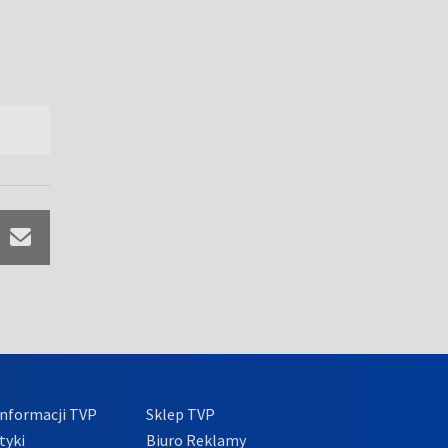
nformacji TVP
Sklep TVP
tyki
Biuro Reklamy