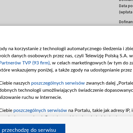
Data po
(wpłata
Dofinan
Data po
(wpłata
mln, lis
gody na korzystanie z technologii automatycznego śledzenia i zb
Dofinan
ch danych osobowych przez nas, czyli Telewizję Polską S.A. w 
Data po
(wpłata
Partnerów TVP (93 firm)
, w celach marketingowych (w tym do 
 które wskazujemy poniżej, a także zgody na udostępnianie przez
Dofinan
Data po
Ciebie naszych
poszczególnych serwisów
zwanych dalej „Portal
26 lute
dobnych technologii umożliwiających świadczenie dopasowanych i
kwiecie
czerwca
lizowanie ruchu w Internecie.
Dofinan
Ciebie
poszczególnych serwisów
na Portalu, takie jak adresy IP
Data po
iwaniach w serwisach Portalu czy historia odwiedzin będą prze
4 sierpn
tępujących celów i funkcji: przechowywania informacji na urząd
i przechodzę do serwisu
sonalizowanych reklam, tworzenia profilu spersonalizowanych t