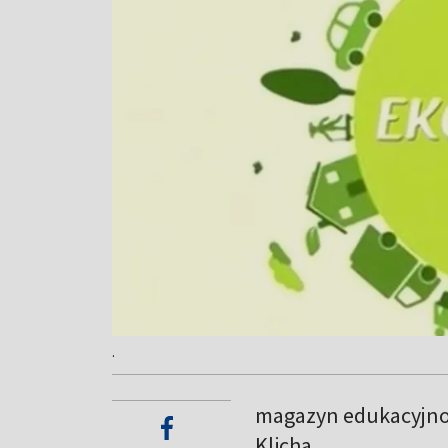
.
magazyn edukacyjno 
Klicha