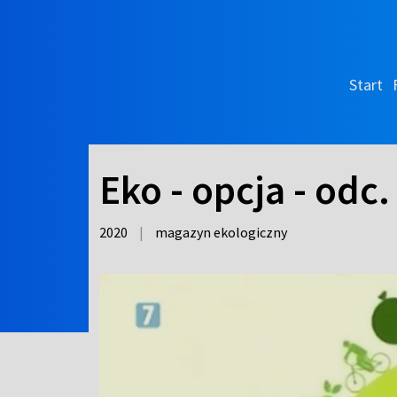
Start
Eko - opcja - odc.
2020
|
magazyn ekologiczny