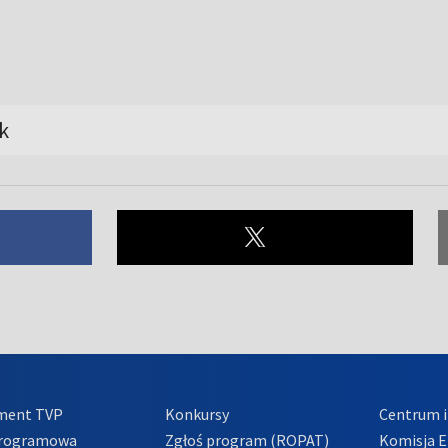
k
ment TVP
Konkursy
Centrum i
Programowa
Zgłoś program (ROPAT)
Komisja E