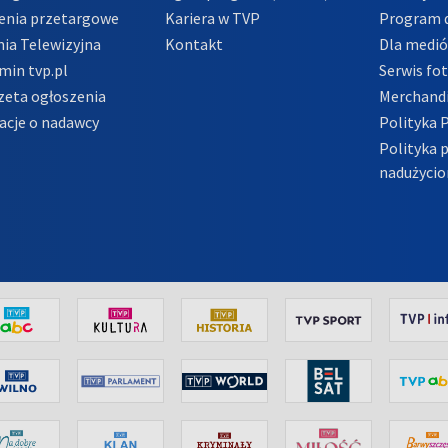
enia przetargowe
Kariera w TVP
Program d
ia Telewizyjna
Kontakt
Dla medi
min tvp.pl
Serwis fo
zeta ogłoszenia
Merchandi
acje o nadawcy
Polityka 
Polityka 
nadużycio