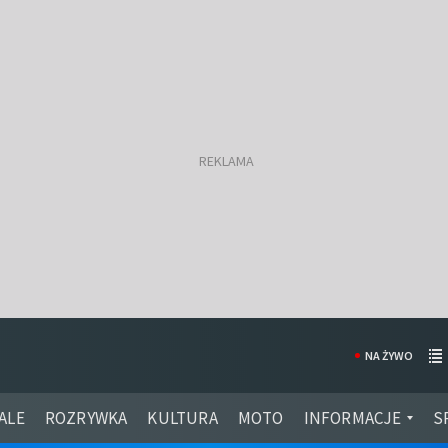
NA ŻYWO
ALE
ROZRYWKA
KULTURA
MOTO
INFORMACJE
S