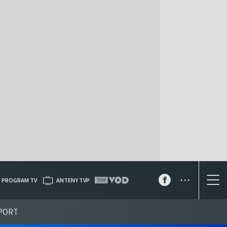
...
PROGRAM TV
ANTENY TVP
PORT