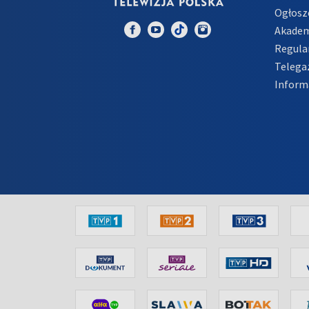
Ogłosz
Akadem
Regula
Telega
Inform