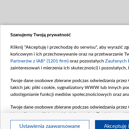
Szanujemy Twoją prywatność
Kliknij "Akceptuję i przechodzę do serwisu", aby wyrazić z
końcowym i ich przechowywanie oraz na przetwarzanie Twoi
Partnerów z IAB* (1201 firm)
oraz pozostałych
Zaufanych 
zainteresowań i mierzenia ich skuteczności) i pozostałych,
Twoje dane osobowe zbierane podczas odwiedzania przez 
takich jak: pliki cookie, sygnalizatory WWW lub innych po
udostępnianie funkcji mediów społecznościowych oraz ana
Twoje dane osobowe zbierane podczas odwiedzania przez 
identyfikatory plików cookie, informacje o Twoich wyszuk
pozostałych
Zaufanych Partnerów TVP
dla realizacji nas
Ustawienia zaawansowane
Akceptuję 
wyboru spersonalizowanych reklam, tworzenia profilu sper