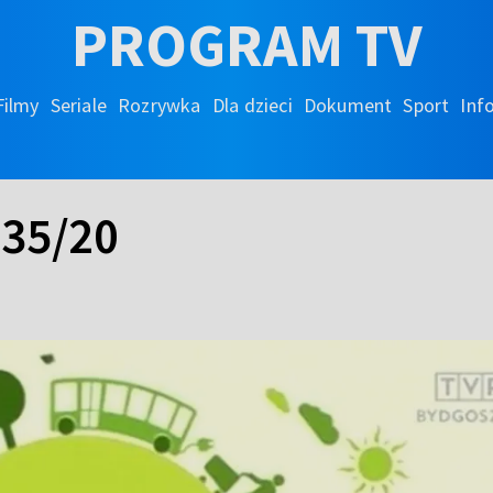
PROGRAM TV
Filmy
Seriale
Rozrywka
Dla dzieci
Dokument
Sport
Inf
 35/20