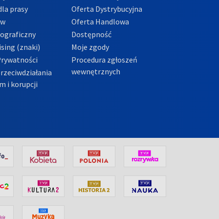
la prasy
Oferta Dystrybucyjna
ów
Oferta Handlowa
tograficzny
Dostępność
sing (znaki)
Moje zgody
Prywatności
Procedura zgłoszeń
wewnętrznych
przeciwdziałania
m i korupcji