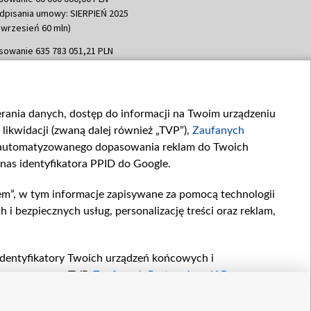
dpisania umowy: SIERPIEŃ 2025
 wrzesień 60 mln)
sowanie 635 783 051,21 PLN
dpisania umowy: WRZESIEŃ 2025
 wrzesień 100 mln, październik 350
topad 265 mln)
ierania danych, dostęp do informacji na Twoim urządzeniu
sowanie 48 862 000,00 PLN
likwidacji (zwaną dalej również „TVP”),
Zaufanych
dpisania umowy: GRUDZIEŃ 2025
 grudzień 60,548 mln)
zautomatyzowanego dopasowania reklam do Twoich
 nas identyfikatora PPID do Google.
sowanie 900 000 000,00 PLN
dpisania umowy: LUTY 2026 (wpłata
em”, w tym informacje zapisywane za pomocą technologii
go 80 mln, 4 marca 370 mln,
8
 bezpiecznych usług, personalizację treści oraz reklam,
ń 180 mln, 7 maja 180 mln, 8
 90 mln)
sowanie 250 000 000,00 PLN
, identyfikatory Twoich urządzeń końcowych i
dpisania umowy LIPIEC 2026 (wpłata
twarzane przez TVP,
Zaufanych Partnerów z IAB
oraz
ia 250 mln
zeniu lub dostęp do nich, wyboru podstawowych reklam,
reści, wyboru spersonalizowanych treści, pomiaru