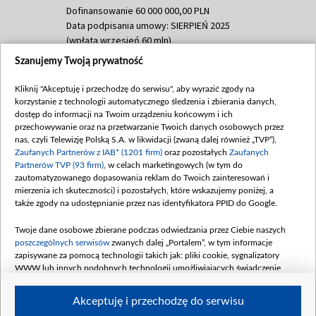
Dofinansowanie 60 000 000,00 PLN
Data podpisania umowy: SIERPIEŃ 2025
(wpłata wrzesień 60 mln)
Szanujemy Twoją prywatność
Dofinansowanie 635 783 051,21 PLN
Data podpisania umowy: WRZESIEŃ 2025
Kliknij "Akceptuję i przechodzę do serwisu", aby wyrazić zgody na
(wpłata wrzesień 100 mln, październik 350
korzystanie z technologii automatycznego śledzenia i zbierania danych,
mln, listopad 265 mln)
dostęp do informacji na Twoim urządzeniu końcowym i ich
przechowywanie oraz na przetwarzanie Twoich danych osobowych przez
Dofinansowanie 48 862 000,00 PLN
nas, czyli Telewizję Polską S.A. w likwidacji (zwaną dalej również „TVP”),
Data podpisania umowy: GRUDZIEŃ 2025
Zaufanych Partnerów z IAB* (1201 firm)
oraz pozostałych
Zaufanych
(wpłata grudzień 60,548 mln)
Partnerów TVP (93 firm)
, w celach marketingowych (w tym do
zautomatyzowanego dopasowania reklam do Twoich zainteresowań i
Dofinansowanie 900 000 000,00 PLN
mierzenia ich skuteczności) i pozostałych, które wskazujemy poniżej, a
Data podpisania umowy: LUTY 2026 (wpłata
także zgody na udostępnianie przez nas identyfikatora PPID do Google.
26 lutego 80 mln, 4 marca 370 mln,
8
kwiecień 180 mln, 7 maja 180 mln, 8
Twoje dane osobowe zbierane podczas odwiedzania przez Ciebie naszych
czerwca 90 mln)
poszczególnych serwisów
zwanych dalej „Portalem”, w tym informacje
zapisywane za pomocą technologii takich jak: pliki cookie, sygnalizatory
Dofinansowanie 250 000 000,00 PLN
WWW lub innych podobnych technologii umożliwiających świadczenie
Data podpisania umowy LIPIEC 2026 (wpłata
dopasowanych i bezpiecznych usług, personalizację treści oraz reklam,
udostępnianie funkcji mediów społecznościowych oraz analizowanie ruchu
4 sierpnia 250 mln
Akceptuję i przechodzę do serwisu
w Internecie.