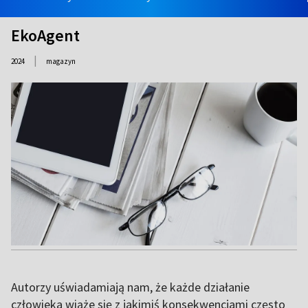
EkoAgent
|
2024
magazyn
Autorzy uświadamiają nam, że każde działanie
człowieka wiąże się z jakimiś konsekwencjami często