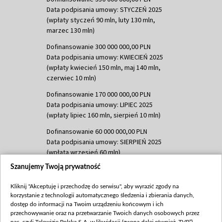
Data podpisania umowy: STYCZEŃ 2025
(wpłaty styczeń 90 mln, luty 130 mln,
marzec 130 mln)
Dofinansowanie 300 000 000,00 PLN
Data podpisania umowy: KWIECIEŃ 2025
(wpłaty kwiecień 150 mln, maj 140 mln,
czerwiec 10 mln)
Dofinansowanie 170 000 000,00 PLN
Data podpisania umowy: LIPIEC 2025
(wpłaty lipiec 160 mln, sierpień 10 mln)
Dofinansowanie 60 000 000,00 PLN
Data podpisania umowy: SIERPIEŃ 2025
(wpłata wrzesień 60 mln)
Szanujemy Twoją prywatność
Dofinansowanie 635 783 051,21 PLN
Data podpisania umowy: WRZESIEŃ 2025
Kliknij "Akceptuję i przechodzę do serwisu", aby wyrazić zgody na
(wpłata wrzesień 100 mln, październik 350
korzystanie z technologii automatycznego śledzenia i zbierania danych,
mln, listopad 265 mln)
dostęp do informacji na Twoim urządzeniu końcowym i ich
przechowywanie oraz na przetwarzanie Twoich danych osobowych przez
Dofinansowanie 48 862 000,00 PLN