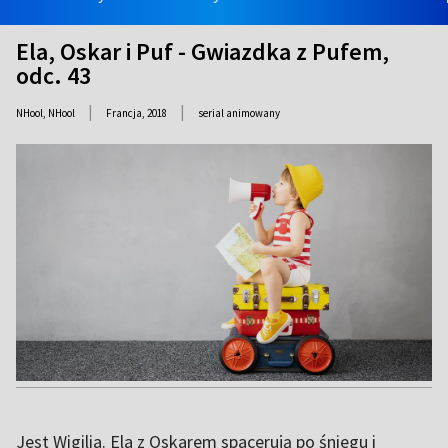
Ela, Oskar i Puf - Gwiazdka z Pufem,
odc. 43
|
|
NHool, NHool
Francja,
2018
serial animowany
Jest Wigilia. Ela z Oskarem spacerują po śniegu i