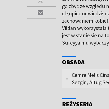
go zbyć ze względu na
chłopiec odwiedził na
zachowaniem kobiety.
Vildan wykorzystała t
jest w stanie się na 
Süreyya mu wybaczył
OBSADA
Cemre Melis Cina
Sezgin, Altug Se
REŻYSERIA