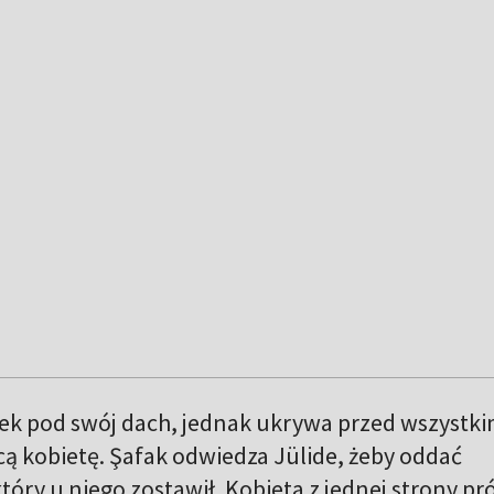
ek pod swój dach, jednak ukrywa przed wszystkim
ą kobietę. Şafak odwiedza Jülide, żeby oddać
tóry u niego zostawił. Kobieta z jednej strony pr