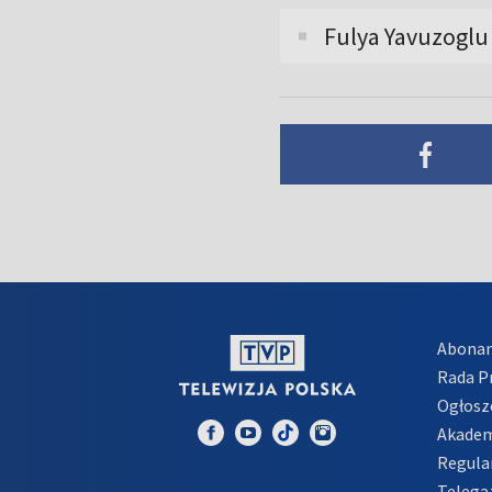
Fulya Yavuzoglu
Abona
Rada 
Ogłosz
Akadem
Regula
Telega