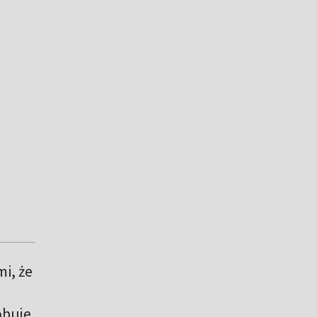
i, że
óbuje