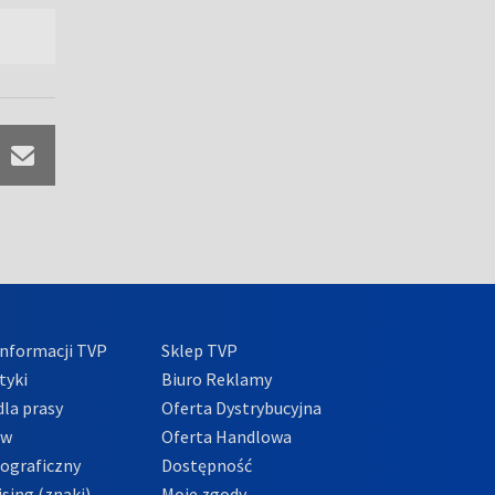
nformacji TVP
Sklep TVP
tyki
Biuro Reklamy
la prasy
Oferta Dystrybucyjna
ów
Oferta Handlowa
tograficzny
Dostępność
sing (znaki)
Moje zgody