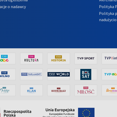
acje o nadawcy
Polityka 
Polityka 
nadużycio