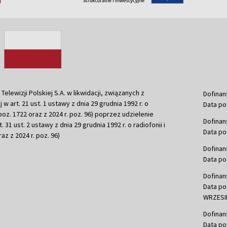
ewizji Polskiej S.A. w likwidacji, związanych z
Dofinan
j w art. 21 ust. 1 ustawy z dnia 29 grudnia 1992 r. o
Data po
r. poz. 1722 oraz z 2024 r. poz. 96) poprzez udzielenie
Dofinan
 31 ust. 2 ustawy z dnia 29 grudnia 1992 r. o radiofonii i
Data po
raz z 2024 r. poz. 96)
Dofinan
Data po
Dofinan
Data po
WRZESIE
Dofinan
Data po