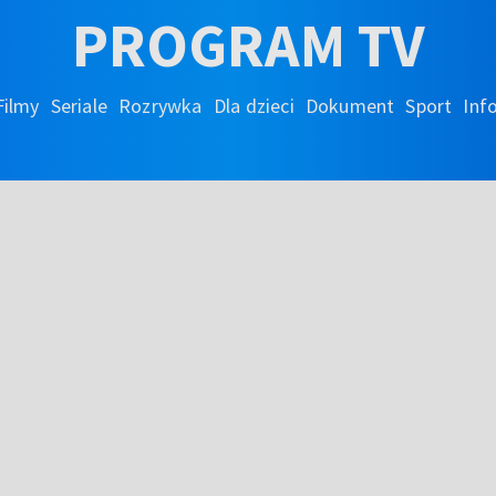
PROGRAM TV
Filmy
Seriale
Rozrywka
Dla dzieci
Dokument
Sport
Inf