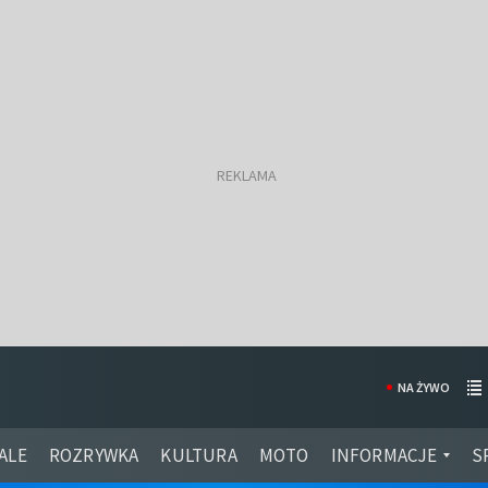
NA ŻYWO
ALE
ROZRYWKA
KULTURA
MOTO
INFORMACJE
S