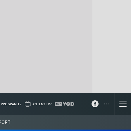
...
PROGRAM TV
ANTENY TVP
PORT