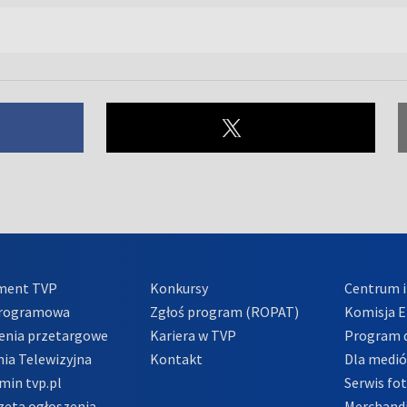
ment TVP
Konkursy
Centrum i
Programowa
Zgłoś program (ROPAT)
Komisja E
enia przetargowe
Kariera w TVP
Program d
ia Telewizyjna
Kontakt
Dla medi
min tvp.pl
Serwis fo
zeta ogłoszenia
Merchandi