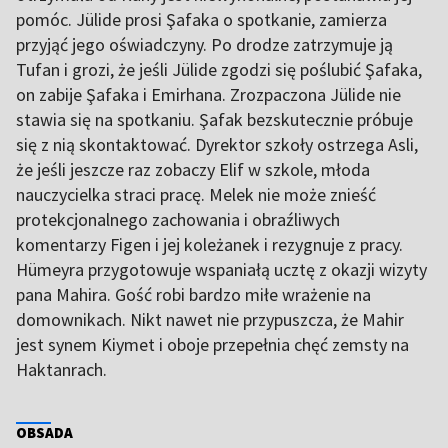
pomóc. Jülide prosi Şafaka o spotkanie, zamierza
przyjąć jego oświadczyny. Po drodze zatrzymuje ją
Tufan i grozi, że jeśli Jülide zgodzi się poślubić Şafaka,
on zabije Şafaka i Emirhana. Zrozpaczona Jülide nie
stawia się na spotkaniu. Şafak bezskutecznie próbuje
się z nią skontaktować. Dyrektor szkoły ostrzega Asli,
że jeśli jeszcze raz zobaczy Elif w szkole, młoda
nauczycielka straci pracę. Melek nie może znieść
protekcjonalnego zachowania i obraźliwych
komentarzy Figen i jej koleżanek i rezygnuje z pracy.
Hümeyra przygotowuje wspaniałą ucztę z okazji wizyty
pana Mahira. Gość robi bardzo miłe wrażenie na
domownikach. Nikt nawet nie przypuszcza, że Mahir
jest synem Kiymet i oboje przepełnia chęć zemsty na
Haktanrach.
OBSADA