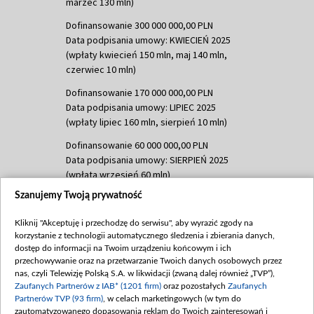
marzec 130 mln)
Dofinansowanie 300 000 000,00 PLN
Data podpisania umowy: KWIECIEŃ 2025
(wpłaty kwiecień 150 mln, maj 140 mln,
czerwiec 10 mln)
Dofinansowanie 170 000 000,00 PLN
Data podpisania umowy: LIPIEC 2025
(wpłaty lipiec 160 mln, sierpień 10 mln)
Dofinansowanie 60 000 000,00 PLN
Data podpisania umowy: SIERPIEŃ 2025
(wpłata wrzesień 60 mln)
Szanujemy Twoją prywatność
Dofinansowanie 635 783 051,21 PLN
Data podpisania umowy: WRZESIEŃ 2025
Kliknij "Akceptuję i przechodzę do serwisu", aby wyrazić zgody na
(wpłata wrzesień 100 mln, październik 350
korzystanie z technologii automatycznego śledzenia i zbierania danych,
mln, listopad 265 mln)
dostęp do informacji na Twoim urządzeniu końcowym i ich
przechowywanie oraz na przetwarzanie Twoich danych osobowych przez
Dofinansowanie 48 862 000,00 PLN
nas, czyli Telewizję Polską S.A. w likwidacji (zwaną dalej również „TVP”),
Data podpisania umowy: GRUDZIEŃ 2025
Zaufanych Partnerów z IAB* (1201 firm)
oraz pozostałych
Zaufanych
(wpłata grudzień 60,548 mln)
Partnerów TVP (93 firm)
, w celach marketingowych (w tym do
zautomatyzowanego dopasowania reklam do Twoich zainteresowań i