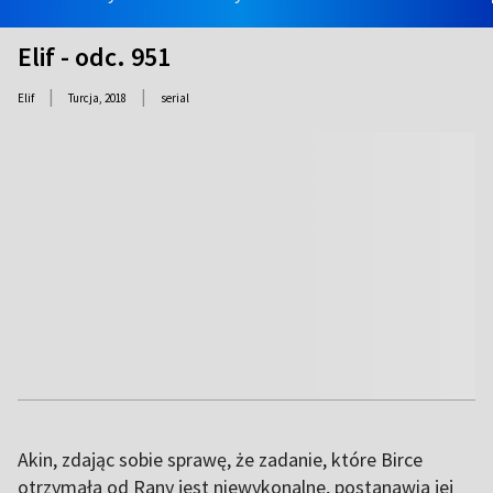
Elif - odc. 951
|
|
Elif
Turcja,
2018
serial
Akin, zdając sobie sprawę, że zadanie, które Birce
otrzymała od Rany jest niewykonalne, postanawia jej