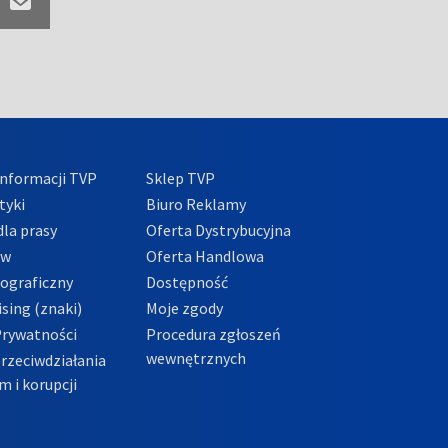
nformacji TVP
Sklep TVP
tyki
Biuro Reklamy
la prasy
Oferta Dystrybucyjna
ów
Oferta Handlowa
tograficzny
Dostępność
sing (znaki)
Moje zgody
Prywatności
Procedura zgłoszeń
wewnętrznych
przeciwdziałania
m i korupcji