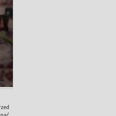
rzed
znać,