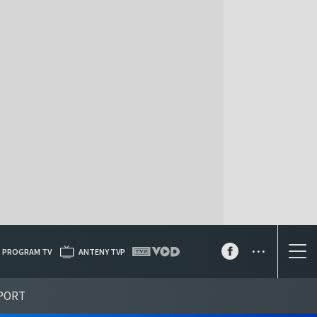
...
PROGRAM TV
ANTENY TVP
PORT