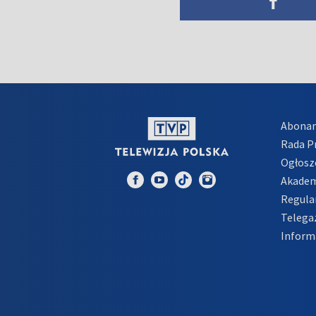
Abona
Rada 
Ogłosz
Akadem
Regula
Telega
Inform