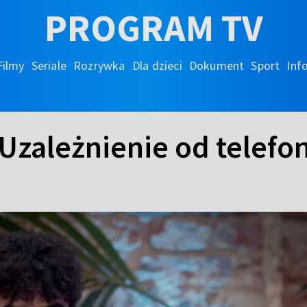
PROGRAM TV
Filmy
Seriale
Rozrywka
Dla dzieci
Dokument
Sport
Inf
 Uzależnienie od telefo