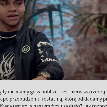
dy nie mamy go w pobliżu. Jest pierwszą rzeczą,
k po przebudzeniu i ostatnią, którą odkładamy p
 Kiedy jest go w naszym życiu za dużo? Jak rozpo