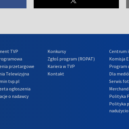
ment TVP
Konkursy
Centrum i
Programowa
Zgłoś program (ROPAT)
Komisja E
enia przetargowe
Kariera w TVP
Program d
ia Telewizyjna
Kontakt
Dla medi
min tvp.pl
Serwis fo
zeta ogłoszenia
Merchandi
acje o nadawcy
Polityka 
Polityka 
nadużycio