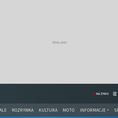
NA ŻYWO
ALE
ROZRYWKA
KULTURA
MOTO
INFORMACJE
S