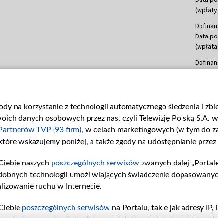
(wpłaty 
Dofinan
Data po
(wpłata
Dofinan
Data po
(wpłata
mln, lis
gody na korzystanie z technologii automatycznego śledzenia i zb
Dofinan
ch danych osobowych przez nas, czyli Telewizję Polską S.A. w 
Data po
(wpłata
Partnerów TVP (93 firm)
, w celach marketingowych (w tym do 
 które wskazujemy poniżej, a także zgody na udostępnianie przez
Dofinan
Data po
Ciebie naszych
poszczególnych serwisów
zwanych dalej „Portal
26 lute
dobnych technologii umożliwiających świadczenie dopasowanych i
kwiecie
czerwca
lizowanie ruchu w Internecie.
Dofinan
Ciebie
poszczególnych serwisów
na Portalu, takie jak adresy IP
Data po