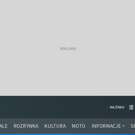
NA ŻYWO
ALE
ROZRYWKA
KULTURA
MOTO
INFORMACJE
S