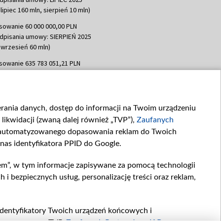
lipiec 160 mln, sierpień 10 mln)
sowanie 60 000 000,00 PLN
dpisania umowy: SIERPIEŃ 2025
 wrzesień 60 mln)
sowanie 635 783 051,21 PLN
dpisania umowy: WRZESIEŃ 2025
 wrzesień 100 mln, październik 350
topad 265 mln)
ierania danych, dostęp do informacji na Twoim urządzeniu
sowanie 48 862 000,00 PLN
likwidacji (zwaną dalej również „TVP”),
Zaufanych
dpisania umowy: GRUDZIEŃ 2025
 grudzień 60,548 mln)
zautomatyzowanego dopasowania reklam do Twoich
 nas identyfikatora PPID do Google.
sowanie 900 000 000,00 PLN
dpisania umowy: LUTY 2026 (wpłata
em”, w tym informacje zapisywane za pomocą technologii
go 80 mln, 4 marca 370 mln,
8
 bezpiecznych usług, personalizację treści oraz reklam,
ń 180 mln, 7 maja 180 mln, 8
 90 mln)
sowanie 250 000 000,00 PLN
, identyfikatory Twoich urządzeń końcowych i
dpisania umowy LIPIEC 2026 (wpłata