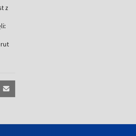
t z
li:
rut