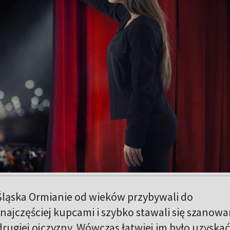
Śląska Ormianie od wieków przybywali do
i najczęściej kupcami i szybko stawali się szanow
rugiej ojczyzny. Wówczas łatwiej im było uzyskać