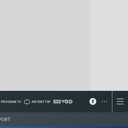
...
PROGRAM TV
ANTENY TVP
PORT