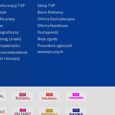
nformacji TVP
Sklep TVP
tyki
Biuro Reklamy
la prasy
Oferta Dystrybucyjna
ów
Oferta Handlowa
tograficzny
Dostępność
sing (znaki)
Moje zgody
Prywatności
Procedura zgłoszeń
wewnętrznych
przeciwdziałania
m i korupcji