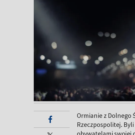
Ormianie z Dolnego 
Rzeczpospolitej. Byl
obywatelami swojej d