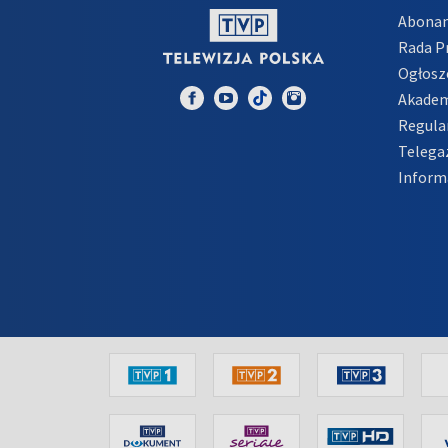
Abona
Rada 
Ogłosz
Akadem
Regula
Telega
Inform