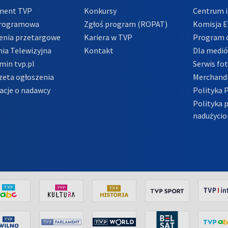
ment TVP
Konkursy
Centrum i
Programowa
Zgłoś program (ROPAT)
Komisja E
enia przetargowe
Kariera w TVP
Program d
ia Telewizyjna
Kontakt
Dla medi
min tvp.pl
Serwis fo
zeta ogłoszenia
Merchandi
acje o nadawcy
Polityka 
Polityka 
nadużycio