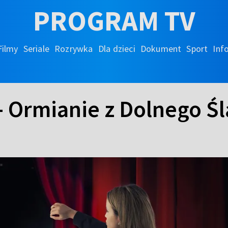
PROGRAM TV
Filmy
Seriale
Rozrywka
Dla dzieci
Dokument
Sport
Inf
- Ormianie z Dolnego Ś