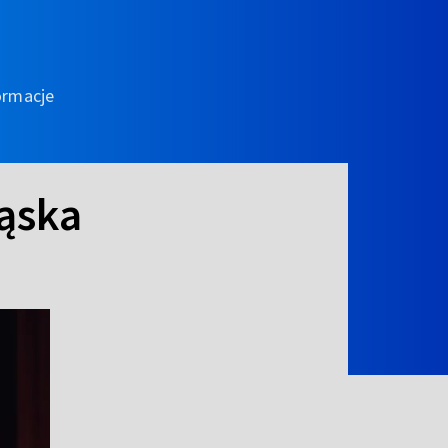
ormacje
ląska