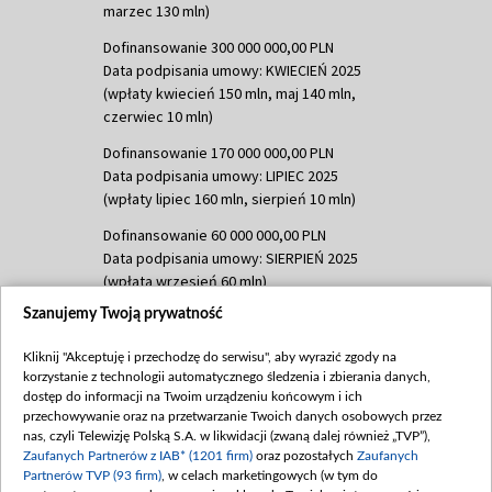
marzec 130 mln)
Dofinansowanie 300 000 000,00 PLN
Data podpisania umowy: KWIECIEŃ 2025
(wpłaty kwiecień 150 mln, maj 140 mln,
czerwiec 10 mln)
Dofinansowanie 170 000 000,00 PLN
Data podpisania umowy: LIPIEC 2025
(wpłaty lipiec 160 mln, sierpień 10 mln)
Dofinansowanie 60 000 000,00 PLN
Data podpisania umowy: SIERPIEŃ 2025
(wpłata wrzesień 60 mln)
Szanujemy Twoją prywatność
Dofinansowanie 635 783 051,21 PLN
Data podpisania umowy: WRZESIEŃ 2025
Kliknij "Akceptuję i przechodzę do serwisu", aby wyrazić zgody na
(wpłata wrzesień 100 mln, październik 350
korzystanie z technologii automatycznego śledzenia i zbierania danych,
mln, listopad 265 mln)
dostęp do informacji na Twoim urządzeniu końcowym i ich
przechowywanie oraz na przetwarzanie Twoich danych osobowych przez
Dofinansowanie 48 862 000,00 PLN
nas, czyli Telewizję Polską S.A. w likwidacji (zwaną dalej również „TVP”),
Data podpisania umowy: GRUDZIEŃ 2025
Zaufanych Partnerów z IAB* (1201 firm)
oraz pozostałych
Zaufanych
(wpłata grudzień 60,548 mln)
Partnerów TVP (93 firm)
, w celach marketingowych (w tym do