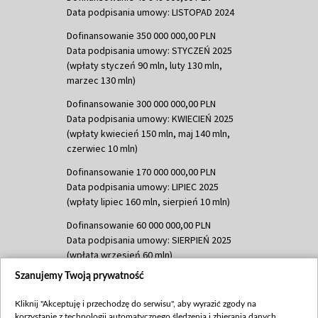
Data podpisania umowy: LISTOPAD 2024
Dofinansowanie 350 000 000,00 PLN
Data podpisania umowy: STYCZEŃ 2025
(wpłaty styczeń 90 mln, luty 130 mln,
marzec 130 mln)
Dofinansowanie 300 000 000,00 PLN
Data podpisania umowy: KWIECIEŃ 2025
(wpłaty kwiecień 150 mln, maj 140 mln,
czerwiec 10 mln)
Dofinansowanie 170 000 000,00 PLN
Data podpisania umowy: LIPIEC 2025
(wpłaty lipiec 160 mln, sierpień 10 mln)
Dofinansowanie 60 000 000,00 PLN
Data podpisania umowy: SIERPIEŃ 2025
(wpłata wrzesień 60 mln)
Szanujemy Twoją prywatność
Dofinansowanie 635 783 051,21 PLN
Data podpisania umowy: WRZESIEŃ 2025
Kliknij "Akceptuję i przechodzę do serwisu", aby wyrazić zgody na
(wpłata wrzesień 100 mln, październik 350
korzystanie z technologii automatycznego śledzenia i zbierania danych,