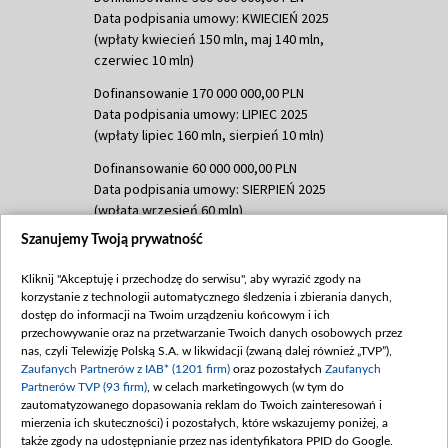
Data podpisania umowy: KWIECIEŃ 2025
(wpłaty kwiecień 150 mln, maj 140 mln,
czerwiec 10 mln)
Dofinansowanie 170 000 000,00 PLN
Data podpisania umowy: LIPIEC 2025
(wpłaty lipiec 160 mln, sierpień 10 mln)
Dofinansowanie 60 000 000,00 PLN
Data podpisania umowy: SIERPIEŃ 2025
(wpłata wrzesień 60 mln)
Szanujemy Twoją prywatność
Dofinansowanie 635 783 051,21 PLN
Data podpisania umowy: WRZESIEŃ 2025
Kliknij "Akceptuję i przechodzę do serwisu", aby wyrazić zgody na
(wpłata wrzesień 100 mln, październik 350
korzystanie z technologii automatycznego śledzenia i zbierania danych,
mln, listopad 265 mln)
dostęp do informacji na Twoim urządzeniu końcowym i ich
przechowywanie oraz na przetwarzanie Twoich danych osobowych przez
Dofinansowanie 48 862 000,00 PLN
nas, czyli Telewizję Polską S.A. w likwidacji (zwaną dalej również „TVP”),
Data podpisania umowy: GRUDZIEŃ 2025
Zaufanych Partnerów z IAB* (1201 firm)
oraz pozostałych
Zaufanych
(wpłata grudzień 60,548 mln)
Partnerów TVP (93 firm)
, w celach marketingowych (w tym do
zautomatyzowanego dopasowania reklam do Twoich zainteresowań i
Dofinansowanie 900 000 000,00 PLN
mierzenia ich skuteczności) i pozostałych, które wskazujemy poniżej, a
Data podpisania umowy: LUTY 2026 (wpłata
także zgody na udostępnianie przez nas identyfikatora PPID do Google.