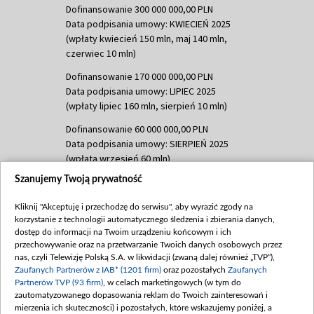
Dofinansowanie 300 000 000,00 PLN
Data podpisania umowy: KWIECIEŃ 2025
(wpłaty kwiecień 150 mln, maj 140 mln,
czerwiec 10 mln)
Dofinansowanie 170 000 000,00 PLN
Data podpisania umowy: LIPIEC 2025
(wpłaty lipiec 160 mln, sierpień 10 mln)
Dofinansowanie 60 000 000,00 PLN
Data podpisania umowy: SIERPIEŃ 2025
(wpłata wrzesień 60 mln)
Szanujemy Twoją prywatność
Dofinansowanie 635 783 051,21 PLN
Data podpisania umowy: WRZESIEŃ 2025
Kliknij "Akceptuję i przechodzę do serwisu", aby wyrazić zgody na
(wpłata wrzesień 100 mln, październik 350
korzystanie z technologii automatycznego śledzenia i zbierania danych,
mln, listopad 265 mln)
dostęp do informacji na Twoim urządzeniu końcowym i ich
przechowywanie oraz na przetwarzanie Twoich danych osobowych przez
Dofinansowanie 48 862 000,00 PLN
nas, czyli Telewizję Polską S.A. w likwidacji (zwaną dalej również „TVP”),
Data podpisania umowy: GRUDZIEŃ 2025
Zaufanych Partnerów z IAB* (1201 firm)
oraz pozostałych
Zaufanych
(wpłata grudzień 60,548 mln)
Partnerów TVP (93 firm)
, w celach marketingowych (w tym do
zautomatyzowanego dopasowania reklam do Twoich zainteresowań i
Dofinansowanie 900 000 000,00 PLN
mierzenia ich skuteczności) i pozostałych, które wskazujemy poniżej, a