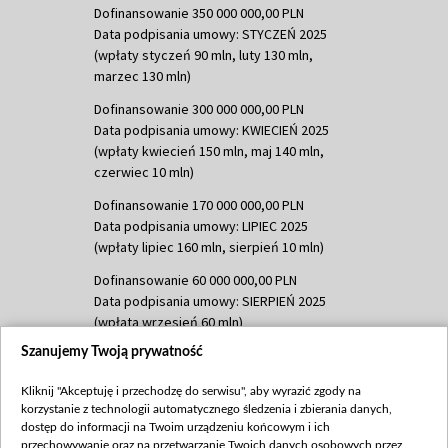
Dofinansowanie 350 000 000,00 PLN
Data podpisania umowy: STYCZEŃ 2025
(wpłaty styczeń 90 mln, luty 130 mln,
marzec 130 mln)
Dofinansowanie 300 000 000,00 PLN
Data podpisania umowy: KWIECIEŃ 2025
(wpłaty kwiecień 150 mln, maj 140 mln,
czerwiec 10 mln)
Dofinansowanie 170 000 000,00 PLN
Data podpisania umowy: LIPIEC 2025
(wpłaty lipiec 160 mln, sierpień 10 mln)
Dofinansowanie 60 000 000,00 PLN
Data podpisania umowy: SIERPIEŃ 2025
(wpłata wrzesień 60 mln)
Szanujemy Twoją prywatność
Dofinansowanie 635 783 051,21 PLN
Data podpisania umowy: WRZESIEŃ 2025
Kliknij "Akceptuję i przechodzę do serwisu", aby wyrazić zgody na
(wpłata wrzesień 100 mln, październik 350
korzystanie z technologii automatycznego śledzenia i zbierania danych,
mln, listopad 265 mln)
dostęp do informacji na Twoim urządzeniu końcowym i ich
przechowywanie oraz na przetwarzanie Twoich danych osobowych przez