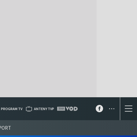
...
PROGRAM TV
ANTENY TVP
PORT