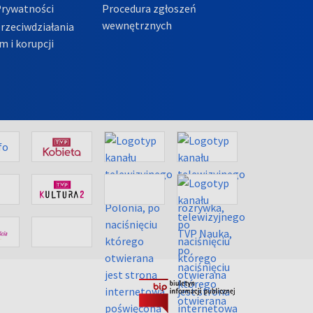
Prywatności
Procedura zgłoszeń
wewnętrznych
przeciwdziałania
m i korupcji