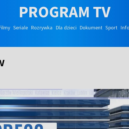
PROGRAM TV
Filmy
Seriale
Rozrywka
Dla dzieci
Dokument
Sport
Inf
w