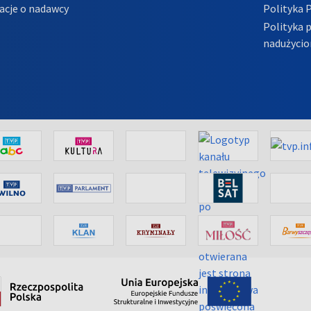
acje o nadawcy
Polityka 
Polityka 
nadużycio