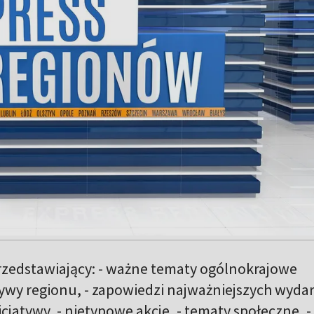
edstawiający: - ważne tematy ogólnokrajowe
ywy regionu, - zapowiedzi najważniejszych wyda
cjatywy, - nietypowe akcje, - tematy społeczne, -