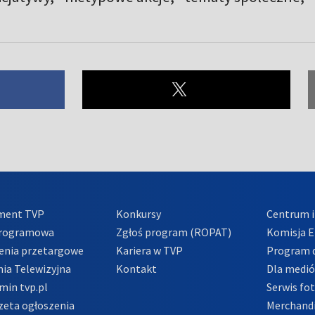
ment TVP
Konkursy
Centrum i
Programowa
Zgłoś program (ROPAT)
Komisja E
enia przetargowe
Kariera w TVP
Program d
ia Telewizyjna
Kontakt
Dla medi
min tvp.pl
Serwis fo
zeta ogłoszenia
Merchandi