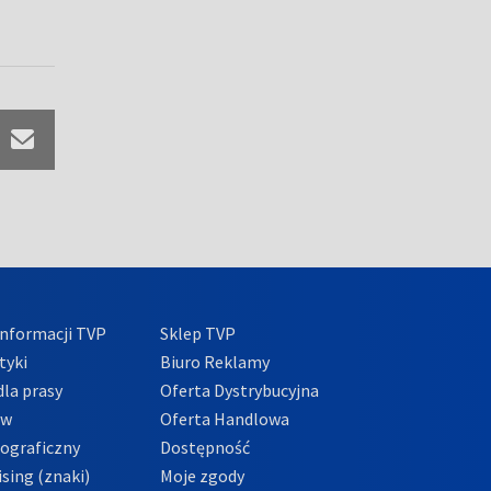
nformacji TVP
Sklep TVP
tyki
Biuro Reklamy
la prasy
Oferta Dystrybucyjna
ów
Oferta Handlowa
tograficzny
Dostępność
sing (znaki)
Moje zgody