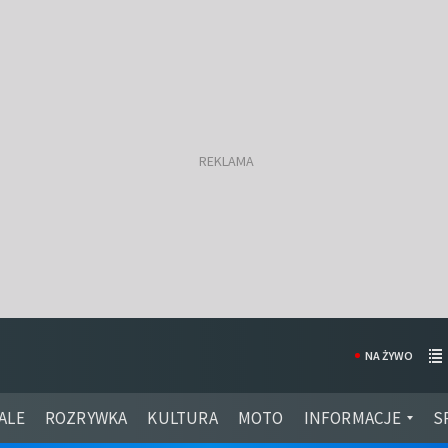
NA ŻYWO
ALE
ROZRYWKA
KULTURA
MOTO
INFORMACJE
S