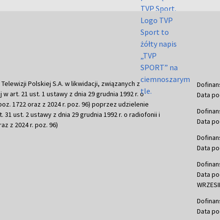
ewizji Polskiej S.A. w likwidacji, związanych z
Dofinan
j w art. 21 ust. 1 ustawy z dnia 29 grudnia 1992 r. o
Data po
r. poz. 1722 oraz z 2024 r. poz. 96) poprzez udzielenie
Dofinan
 31 ust. 2 ustawy z dnia 29 grudnia 1992 r. o radiofonii i
Data po
raz z 2024 r. poz. 96)
Dofinan
Data po
Dofinan
Data po
WRZESIE
Dofinan
Data po