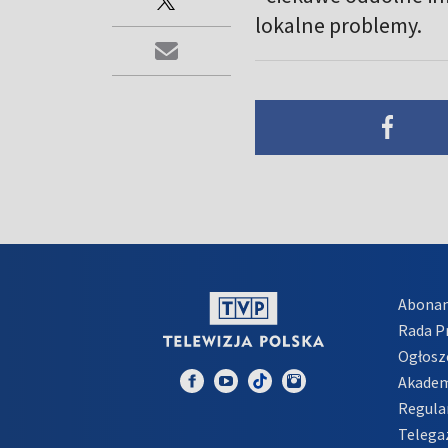
lokalne problemy.
Abona
Rada 
Ogłosz
Akadem
Regula
Telega