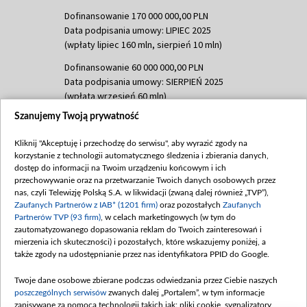
Dofinansowanie 170 000 000,00 PLN
Data podpisania umowy: LIPIEC 2025
(wpłaty lipiec 160 mln, sierpień 10 mln)
Dofinansowanie 60 000 000,00 PLN
Data podpisania umowy: SIERPIEŃ 2025
(wpłata wrzesień 60 mln)
Szanujemy Twoją prywatność
Dofinansowanie 635 783 051,21 PLN
Data podpisania umowy: WRZESIEŃ 2025
Kliknij "Akceptuję i przechodzę do serwisu", aby wyrazić zgody na
(wpłata wrzesień 100 mln, październik 350
korzystanie z technologii automatycznego śledzenia i zbierania danych,
mln, listopad 265 mln)
dostęp do informacji na Twoim urządzeniu końcowym i ich
przechowywanie oraz na przetwarzanie Twoich danych osobowych przez
Dofinansowanie 48 862 000,00 PLN
nas, czyli Telewizję Polską S.A. w likwidacji (zwaną dalej również „TVP”),
Data podpisania umowy: GRUDZIEŃ 2025
Zaufanych Partnerów z IAB* (1201 firm)
oraz pozostałych
Zaufanych
(wpłata grudzień 60,548 mln)
Partnerów TVP (93 firm)
, w celach marketingowych (w tym do
zautomatyzowanego dopasowania reklam do Twoich zainteresowań i
Dofinansowanie 900 000 000,00 PLN
mierzenia ich skuteczności) i pozostałych, które wskazujemy poniżej, a
Data podpisania umowy: LUTY 2026 (wpłata
także zgody na udostępnianie przez nas identyfikatora PPID do Google.
26 lutego 80 mln, 4 marca 370 mln,
8
kwiecień 180 mln, 7 maja 180 mln, 8
Twoje dane osobowe zbierane podczas odwiedzania przez Ciebie naszych
czerwca 90 mln)
poszczególnych serwisów
zwanych dalej „Portalem”, w tym informacje
zapisywane za pomocą technologii takich jak: pliki cookie, sygnalizatory