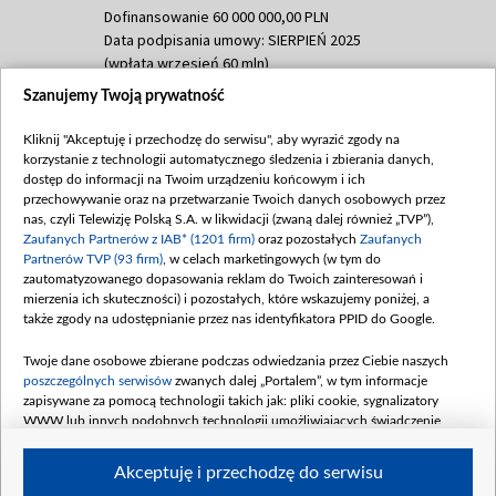
Dofinansowanie 60 000 000,00 PLN
Data podpisania umowy: SIERPIEŃ 2025
(wpłata wrzesień 60 mln)
Szanujemy Twoją prywatność
Dofinansowanie 635 783 051,21 PLN
Data podpisania umowy: WRZESIEŃ 2025
Kliknij "Akceptuję i przechodzę do serwisu", aby wyrazić zgody na
(wpłata wrzesień 100 mln, październik 350
korzystanie z technologii automatycznego śledzenia i zbierania danych,
mln, listopad 265 mln)
dostęp do informacji na Twoim urządzeniu końcowym i ich
przechowywanie oraz na przetwarzanie Twoich danych osobowych przez
Dofinansowanie 48 862 000,00 PLN
nas, czyli Telewizję Polską S.A. w likwidacji (zwaną dalej również „TVP”),
Data podpisania umowy: GRUDZIEŃ 2025
Zaufanych Partnerów z IAB* (1201 firm)
oraz pozostałych
Zaufanych
(wpłata grudzień 60,548 mln)
Partnerów TVP (93 firm)
, w celach marketingowych (w tym do
zautomatyzowanego dopasowania reklam do Twoich zainteresowań i
Dofinansowanie 900 000 000,00 PLN
mierzenia ich skuteczności) i pozostałych, które wskazujemy poniżej, a
Data podpisania umowy: LUTY 2026 (wpłata
także zgody na udostępnianie przez nas identyfikatora PPID do Google.
26 lutego 80 mln, 4 marca 370 mln,
8
kwiecień 180 mln, 7 maja 180 mln, 8
Twoje dane osobowe zbierane podczas odwiedzania przez Ciebie naszych
czerwca 90 mln)
poszczególnych serwisów
zwanych dalej „Portalem”, w tym informacje
zapisywane za pomocą technologii takich jak: pliki cookie, sygnalizatory
Dofinansowanie 250 000 000,00 PLN
WWW lub innych podobnych technologii umożliwiających świadczenie
Data podpisania umowy LIPIEC 2026 (wpłata
dopasowanych i bezpiecznych usług, personalizację treści oraz reklam,
udostępnianie funkcji mediów społecznościowych oraz analizowanie ruchu
4 sierpnia 250 mln
Akceptuję i przechodzę do serwisu
w Internecie.