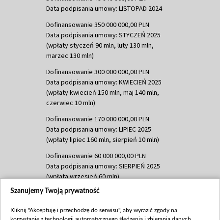
Data podpisania umowy: LISTOPAD 2024
Dofinansowanie 350 000 000,00 PLN
Data podpisania umowy: STYCZEŃ 2025
(wpłaty styczeń 90 mln, luty 130 mln,
marzec 130 mln)
Dofinansowanie 300 000 000,00 PLN
Data podpisania umowy: KWIECIEŃ 2025
(wpłaty kwiecień 150 mln, maj 140 mln,
czerwiec 10 mln)
Dofinansowanie 170 000 000,00 PLN
Data podpisania umowy: LIPIEC 2025
(wpłaty lipiec 160 mln, sierpień 10 mln)
Dofinansowanie 60 000 000,00 PLN
Data podpisania umowy: SIERPIEŃ 2025
(wpłata wrzesień 60 mln)
Szanujemy Twoją prywatność
Dofinansowanie 635 783 051,21 PLN
Data podpisania umowy: WRZESIEŃ 2025
Kliknij "Akceptuję i przechodzę do serwisu", aby wyrazić zgody na
(wpłata wrzesień 100 mln, październik 350
korzystanie z technologii automatycznego śledzenia i zbierania danych,