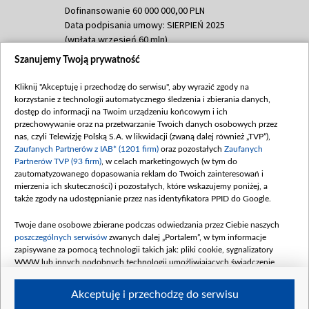
Dofinansowanie 60 000 000,00 PLN
Data podpisania umowy: SIERPIEŃ 2025
(wpłata wrzesień 60 mln)
Szanujemy Twoją prywatność
Dofinansowanie 635 783 051,21 PLN
Data podpisania umowy: WRZESIEŃ 2025
Kliknij "Akceptuję i przechodzę do serwisu", aby wyrazić zgody na
(wpłata wrzesień 100 mln, październik 350
korzystanie z technologii automatycznego śledzenia i zbierania danych,
mln, listopad 265 mln)
dostęp do informacji na Twoim urządzeniu końcowym i ich
przechowywanie oraz na przetwarzanie Twoich danych osobowych przez
Dofinansowanie 48 862 000,00 PLN
nas, czyli Telewizję Polską S.A. w likwidacji (zwaną dalej również „TVP”),
Data podpisania umowy: GRUDZIEŃ 2025
Zaufanych Partnerów z IAB* (1201 firm)
oraz pozostałych
Zaufanych
(wpłata grudzień 60,548 mln)
Partnerów TVP (93 firm)
, w celach marketingowych (w tym do
zautomatyzowanego dopasowania reklam do Twoich zainteresowań i
Dofinansowanie 900 000 000,00 PLN
mierzenia ich skuteczności) i pozostałych, które wskazujemy poniżej, a
Data podpisania umowy: LUTY 2026 (wpłata
także zgody na udostępnianie przez nas identyfikatora PPID do Google.
26 lutego 80 mln, 4 marca 370 mln,
8
kwiecień 180 mln, 7 maja 180 mln, 8
Twoje dane osobowe zbierane podczas odwiedzania przez Ciebie naszych
czerwca 90 mln)
poszczególnych serwisów
zwanych dalej „Portalem”, w tym informacje
zapisywane za pomocą technologii takich jak: pliki cookie, sygnalizatory
Dofinansowanie 250 000 000,00 PLN
WWW lub innych podobnych technologii umożliwiających świadczenie
Data podpisania umowy LIPIEC 2026 (wpłata
dopasowanych i bezpiecznych usług, personalizację treści oraz reklam,
udostępnianie funkcji mediów społecznościowych oraz analizowanie ruchu
4 sierpnia 250 mln
Akceptuję i przechodzę do serwisu
w Internecie.