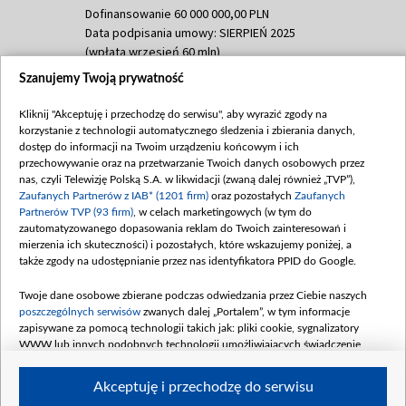
Dofinansowanie 60 000 000,00 PLN
Data podpisania umowy: SIERPIEŃ 2025
(wpłata wrzesień 60 mln)
Szanujemy Twoją prywatność
Dofinansowanie 635 783 051,21 PLN
Data podpisania umowy: WRZESIEŃ 2025
Kliknij "Akceptuję i przechodzę do serwisu", aby wyrazić zgody na
(wpłata wrzesień 100 mln, październik 350
korzystanie z technologii automatycznego śledzenia i zbierania danych,
mln, listopad 265 mln)
dostęp do informacji na Twoim urządzeniu końcowym i ich
przechowywanie oraz na przetwarzanie Twoich danych osobowych przez
Dofinansowanie 48 862 000,00 PLN
nas, czyli Telewizję Polską S.A. w likwidacji (zwaną dalej również „TVP”),
Data podpisania umowy: GRUDZIEŃ 2025
Zaufanych Partnerów z IAB* (1201 firm)
oraz pozostałych
Zaufanych
(wpłata grudzień 60,548 mln)
Partnerów TVP (93 firm)
, w celach marketingowych (w tym do
zautomatyzowanego dopasowania reklam do Twoich zainteresowań i
Dofinansowanie 900 000 000,00 PLN
mierzenia ich skuteczności) i pozostałych, które wskazujemy poniżej, a
Data podpisania umowy: LUTY 2026 (wpłata
także zgody na udostępnianie przez nas identyfikatora PPID do Google.
26 lutego 80 mln, 4 marca 370 mln,
8
kwiecień 180 mln, 7 maja 180 mln, 8
Twoje dane osobowe zbierane podczas odwiedzania przez Ciebie naszych
czerwca 90 mln)
poszczególnych serwisów
zwanych dalej „Portalem”, w tym informacje
zapisywane za pomocą technologii takich jak: pliki cookie, sygnalizatory
Dofinansowanie 250 000 000,00 PLN
WWW lub innych podobnych technologii umożliwiających świadczenie
Data podpisania umowy LIPIEC 2026 (wpłata
dopasowanych i bezpiecznych usług, personalizację treści oraz reklam,
udostępnianie funkcji mediów społecznościowych oraz analizowanie ruchu
4 sierpnia 250 mln
Akceptuję i przechodzę do serwisu
w Internecie.