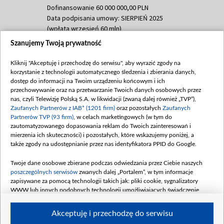
Dofinansowanie 60 000 000,00 PLN
Data podpisania umowy: SIERPIEŃ 2025
(wpłata wrzesień 60 mln)
Szanujemy Twoją prywatność
Dofinansowanie 635 783 051,21 PLN
Data podpisania umowy: WRZESIEŃ 2025
Kliknij "Akceptuję i przechodzę do serwisu", aby wyrazić zgody na
(wpłata wrzesień 100 mln, październik 350
korzystanie z technologii automatycznego śledzenia i zbierania danych,
mln, listopad 265 mln)
dostęp do informacji na Twoim urządzeniu końcowym i ich
przechowywanie oraz na przetwarzanie Twoich danych osobowych przez
Dofinansowanie 48 862 000,00 PLN
nas, czyli Telewizję Polską S.A. w likwidacji (zwaną dalej również „TVP”),
Data podpisania umowy: GRUDZIEŃ 2025
Zaufanych Partnerów z IAB* (1201 firm)
oraz pozostałych
Zaufanych
(wpłata grudzień 60,548 mln)
Partnerów TVP (93 firm)
, w celach marketingowych (w tym do
zautomatyzowanego dopasowania reklam do Twoich zainteresowań i
Dofinansowanie 900 000 000,00 PLN
mierzenia ich skuteczności) i pozostałych, które wskazujemy poniżej, a
Data podpisania umowy: LUTY 2026 (wpłata
także zgody na udostępnianie przez nas identyfikatora PPID do Google.
26 lutego 80 mln, 4 marca 370 mln,
8
kwiecień 180 mln, 7 maja 180 mln, 8
Twoje dane osobowe zbierane podczas odwiedzania przez Ciebie naszych
czerwca 90 mln)
poszczególnych serwisów
zwanych dalej „Portalem”, w tym informacje
zapisywane za pomocą technologii takich jak: pliki cookie, sygnalizatory
Dofinansowanie 250 000 000,00 PLN
WWW lub innych podobnych technologii umożliwiających świadczenie
Data podpisania umowy LIPIEC 2026 (wpłata
dopasowanych i bezpiecznych usług, personalizację treści oraz reklam,
udostępnianie funkcji mediów społecznościowych oraz analizowanie ruchu
4 sierpnia 250 mln
Akceptuję i przechodzę do serwisu
w Internecie.