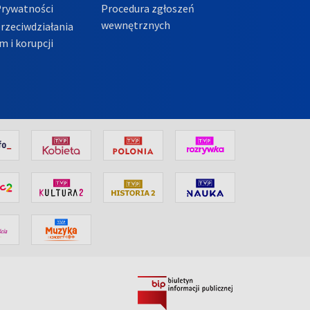
Prywatności
Procedura zgłoszeń
wewnętrznych
przeciwdziałania
m i korupcji