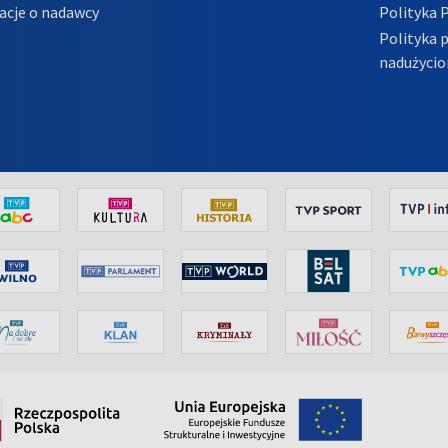
acje o nadawcy
Polityka 
Polityka 
nadużycio