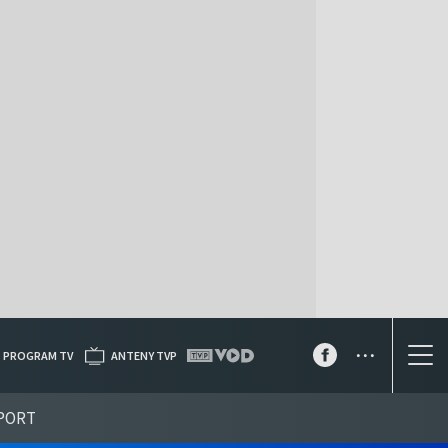
...
PROGRAM TV
ANTENY TVP
PORT