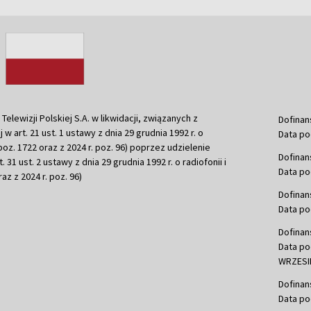
ewizji Polskiej S.A. w likwidacji, związanych z
Dofinan
j w art. 21 ust. 1 ustawy z dnia 29 grudnia 1992 r. o
Data po
r. poz. 1722 oraz z 2024 r. poz. 96) poprzez udzielenie
Dofinan
 31 ust. 2 ustawy z dnia 29 grudnia 1992 r. o radiofonii i
Data po
raz z 2024 r. poz. 96)
Dofinan
Data po
Dofinan
Data po
WRZESIE
Dofinan
Data po