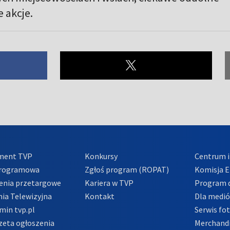
 akcje.
ment TVP
Konkursy
Centrum i
Programowa
Zgłoś program (ROPAT)
Komisja E
enia przetargowe
Kariera w TVP
Program d
ia Telewizyjna
Kontakt
Dla medi
min tvp.pl
Serwis fo
zeta ogłoszenia
Merchandi