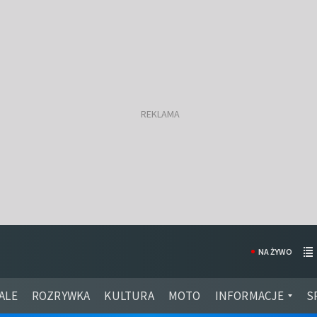
NA ŻYWO
ALE
ROZRYWKA
KULTURA
MOTO
INFORMACJE
S