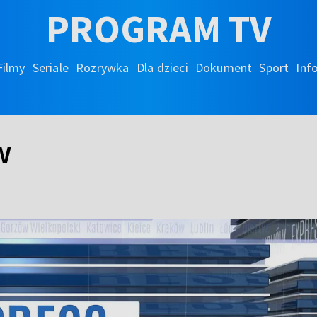
PROGRAM TV
Filmy
Seriale
Rozrywka
Dla dzieci
Dokument
Sport
Inf
w