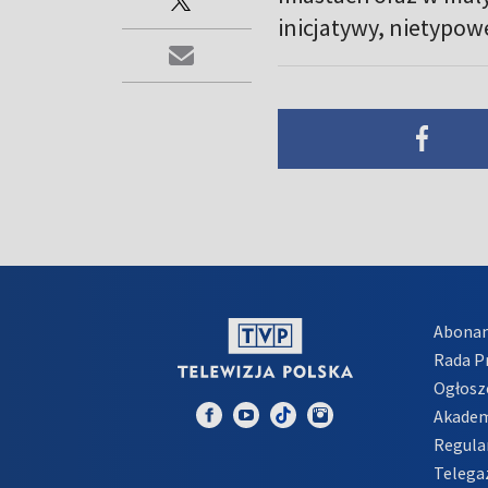
inicjatywy, nietypowe
Abona
Rada 
Ogłosz
Akadem
Regula
Telega