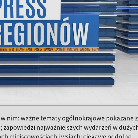
 w nim: ważne tematy ogólnokrajowe pokazane z
; zapowiedzi najważniejszych wydarzeń w dużyc
ych miejscowościach i wsiach; ciekawe oddolne