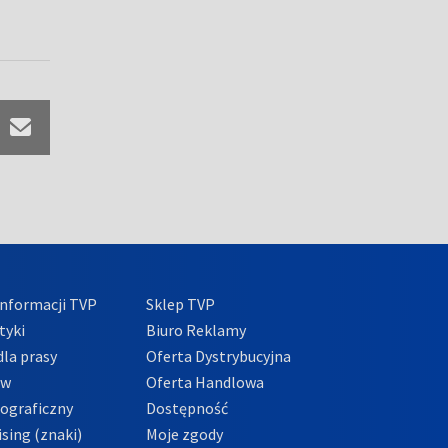
nformacji TVP
Sklep TVP
tyki
Biuro Reklamy
la prasy
Oferta Dystrybucyjna
ów
Oferta Handlowa
tograficzny
Dostępność
sing (znaki)
Moje zgody