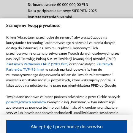
Dofinansowanie 60 000 000,00 PLN
Data podpisania umowy: SIERPIEŃ 2025
(wpłata wrzesień 60 mln)
Szanujemy Twoją prywatność
Dofinansowanie 635 783 051,21 PLN
Data podpisania umowy: WRZESIEŃ 2025
Kliknij "Akceptuję i przechodzę do serwisu", aby wyrazić zgody na
(wpłata wrzesień 100 mln, październik 350
korzystanie z technologii automatycznego śledzenia i zbierania danych,
mln, listopad 265 mln)
dostęp do informacji na Twoim urządzeniu końcowym i ich
przechowywanie oraz na przetwarzanie Twoich danych osobowych przez
Dofinansowanie 48 862 000,00 PLN
nas, czyli Telewizję Polską S.A. w likwidacji (zwaną dalej również „TVP”),
Data podpisania umowy: GRUDZIEŃ 2025
Zaufanych Partnerów z IAB* (1201 firm)
oraz pozostałych
Zaufanych
(wpłata grudzień 60,548 mln)
Partnerów TVP (93 firm)
, w celach marketingowych (w tym do
zautomatyzowanego dopasowania reklam do Twoich zainteresowań i
Dofinansowanie 900 000 000,00 PLN
mierzenia ich skuteczności) i pozostałych, które wskazujemy poniżej, a
Data podpisania umowy: LUTY 2026 (wpłata
także zgody na udostępnianie przez nas identyfikatora PPID do Google.
26 lutego 80 mln, 4 marca 370 mln,
8
kwiecień 180 mln, 7 maja 180 mln, 8
Twoje dane osobowe zbierane podczas odwiedzania przez Ciebie naszych
czerwca 90 mln)
poszczególnych serwisów
zwanych dalej „Portalem”, w tym informacje
zapisywane za pomocą technologii takich jak: pliki cookie, sygnalizatory
Dofinansowanie 250 000 000,00 PLN
WWW lub innych podobnych technologii umożliwiających świadczenie
Data podpisania umowy LIPIEC 2026 (wpłata
dopasowanych i bezpiecznych usług, personalizację treści oraz reklam,
udostępnianie funkcji mediów społecznościowych oraz analizowanie ruchu
4 sierpnia 250 mln
Akceptuję i przechodzę do serwisu
w Internecie.