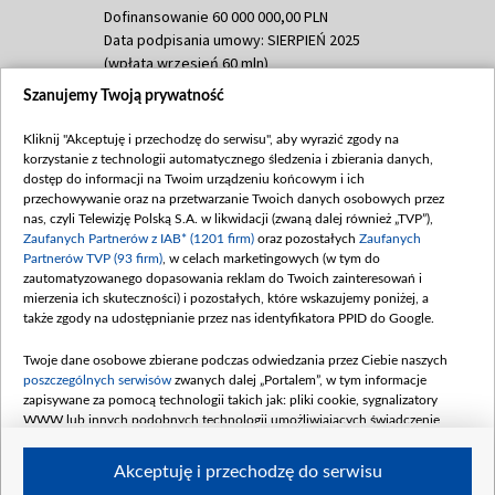
Dofinansowanie 60 000 000,00 PLN
Data podpisania umowy: SIERPIEŃ 2025
(wpłata wrzesień 60 mln)
Szanujemy Twoją prywatność
Dofinansowanie 635 783 051,21 PLN
Data podpisania umowy: WRZESIEŃ 2025
Kliknij "Akceptuję i przechodzę do serwisu", aby wyrazić zgody na
(wpłata wrzesień 100 mln, październik 350
korzystanie z technologii automatycznego śledzenia i zbierania danych,
mln, listopad 265 mln)
dostęp do informacji na Twoim urządzeniu końcowym i ich
przechowywanie oraz na przetwarzanie Twoich danych osobowych przez
Dofinansowanie 48 862 000,00 PLN
nas, czyli Telewizję Polską S.A. w likwidacji (zwaną dalej również „TVP”),
Data podpisania umowy: GRUDZIEŃ 2025
Zaufanych Partnerów z IAB* (1201 firm)
oraz pozostałych
Zaufanych
(wpłata grudzień 60,548 mln)
Partnerów TVP (93 firm)
, w celach marketingowych (w tym do
zautomatyzowanego dopasowania reklam do Twoich zainteresowań i
Dofinansowanie 900 000 000,00 PLN
mierzenia ich skuteczności) i pozostałych, które wskazujemy poniżej, a
Data podpisania umowy: LUTY 2026 (wpłata
także zgody na udostępnianie przez nas identyfikatora PPID do Google.
26 lutego 80 mln, 4 marca 370 mln,
8
kwiecień 180 mln, 7 maja 180 mln, 8
Twoje dane osobowe zbierane podczas odwiedzania przez Ciebie naszych
czerwca 90 mln)
poszczególnych serwisów
zwanych dalej „Portalem”, w tym informacje
zapisywane za pomocą technologii takich jak: pliki cookie, sygnalizatory
Dofinansowanie 250 000 000,00 PLN
WWW lub innych podobnych technologii umożliwiających świadczenie
Data podpisania umowy LIPIEC 2026 (wpłata
dopasowanych i bezpiecznych usług, personalizację treści oraz reklam,
udostępnianie funkcji mediów społecznościowych oraz analizowanie ruchu
4 sierpnia 250 mln
Akceptuję i przechodzę do serwisu
w Internecie.