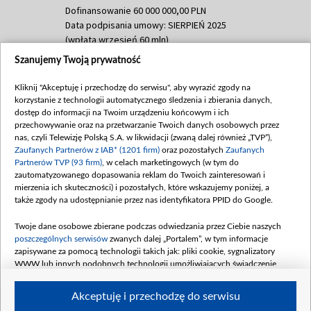
Dofinansowanie 60 000 000,00 PLN
Data podpisania umowy: SIERPIEŃ 2025
(wpłata wrzesień 60 mln)
Szanujemy Twoją prywatność
Dofinansowanie 635 783 051,21 PLN
Data podpisania umowy: WRZESIEŃ 2025
Kliknij "Akceptuję i przechodzę do serwisu", aby wyrazić zgody na
(wpłata wrzesień 100 mln, październik 350
korzystanie z technologii automatycznego śledzenia i zbierania danych,
mln, listopad 265 mln)
dostęp do informacji na Twoim urządzeniu końcowym i ich
przechowywanie oraz na przetwarzanie Twoich danych osobowych przez
Dofinansowanie 48 862 000,00 PLN
nas, czyli Telewizję Polską S.A. w likwidacji (zwaną dalej również „TVP”),
Data podpisania umowy: GRUDZIEŃ 2025
Zaufanych Partnerów z IAB* (1201 firm)
oraz pozostałych
Zaufanych
(wpłata grudzień 60,548 mln)
Partnerów TVP (93 firm)
, w celach marketingowych (w tym do
zautomatyzowanego dopasowania reklam do Twoich zainteresowań i
Dofinansowanie 900 000 000,00 PLN
mierzenia ich skuteczności) i pozostałych, które wskazujemy poniżej, a
Data podpisania umowy: LUTY 2026 (wpłata
także zgody na udostępnianie przez nas identyfikatora PPID do Google.
26 lutego 80 mln, 4 marca 370 mln,
8
kwiecień 180 mln, 7 maja 180 mln, 8
Twoje dane osobowe zbierane podczas odwiedzania przez Ciebie naszych
czerwca 90 mln)
poszczególnych serwisów
zwanych dalej „Portalem”, w tym informacje
zapisywane za pomocą technologii takich jak: pliki cookie, sygnalizatory
Dofinansowanie 250 000 000,00 PLN
WWW lub innych podobnych technologii umożliwiających świadczenie
Data podpisania umowy LIPIEC 2026 (wpłata
dopasowanych i bezpiecznych usług, personalizację treści oraz reklam,
udostępnianie funkcji mediów społecznościowych oraz analizowanie ruchu
4 sierpnia 250 mln
Akceptuję i przechodzę do serwisu
w Internecie.