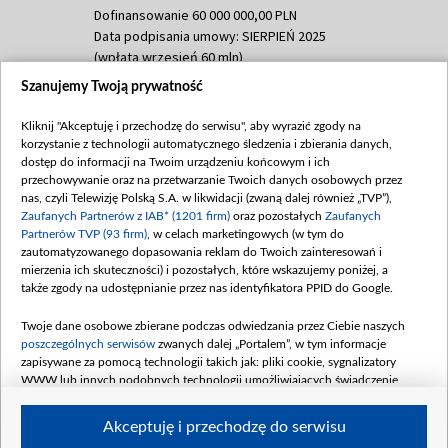
Dofinansowanie 60 000 000,00 PLN
Data podpisania umowy: SIERPIEŃ 2025
(wpłata wrzesień 60 mln)
Szanujemy Twoją prywatność
Dofinansowanie 635 783 051,21 PLN
Data podpisania umowy: WRZESIEŃ 2025
Kliknij "Akceptuję i przechodzę do serwisu", aby wyrazić zgody na
(wpłata wrzesień 100 mln, październik 350
korzystanie z technologii automatycznego śledzenia i zbierania danych,
mln, listopad 265 mln)
dostęp do informacji na Twoim urządzeniu końcowym i ich
przechowywanie oraz na przetwarzanie Twoich danych osobowych przez
Dofinansowanie 48 862 000,00 PLN
nas, czyli Telewizję Polską S.A. w likwidacji (zwaną dalej również „TVP”),
Data podpisania umowy: GRUDZIEŃ 2025
Zaufanych Partnerów z IAB* (1201 firm)
oraz pozostałych
Zaufanych
(wpłata grudzień 60,548 mln)
Partnerów TVP (93 firm)
, w celach marketingowych (w tym do
zautomatyzowanego dopasowania reklam do Twoich zainteresowań i
Dofinansowanie 900 000 000,00 PLN
mierzenia ich skuteczności) i pozostałych, które wskazujemy poniżej, a
Data podpisania umowy: LUTY 2026 (wpłata
także zgody na udostępnianie przez nas identyfikatora PPID do Google.
26 lutego 80 mln, 4 marca 370 mln,
8
kwiecień 180 mln, 7 maja 180 mln, 8
Twoje dane osobowe zbierane podczas odwiedzania przez Ciebie naszych
czerwca 90 mln)
poszczególnych serwisów
zwanych dalej „Portalem”, w tym informacje
zapisywane za pomocą technologii takich jak: pliki cookie, sygnalizatory
Dofinansowanie 250 000 000,00 PLN
WWW lub innych podobnych technologii umożliwiających świadczenie
Data podpisania umowy LIPIEC 2026 (wpłata
dopasowanych i bezpiecznych usług, personalizację treści oraz reklam,
udostępnianie funkcji mediów społecznościowych oraz analizowanie ruchu
4 sierpnia 250 mln
Akceptuję i przechodzę do serwisu
w Internecie.