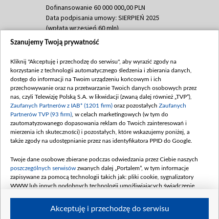
Dofinansowanie 60 000 000,00 PLN
Data podpisania umowy: SIERPIEŃ 2025
(wpłata wrzesień 60 mln)
Szanujemy Twoją prywatność
Dofinansowanie 635 783 051,21 PLN
Data podpisania umowy: WRZESIEŃ 2025
Kliknij "Akceptuję i przechodzę do serwisu", aby wyrazić zgody na
(wpłata wrzesień 100 mln, październik 350
korzystanie z technologii automatycznego śledzenia i zbierania danych,
mln, listopad 265 mln)
dostęp do informacji na Twoim urządzeniu końcowym i ich
przechowywanie oraz na przetwarzanie Twoich danych osobowych przez
Dofinansowanie 48 862 000,00 PLN
nas, czyli Telewizję Polską S.A. w likwidacji (zwaną dalej również „TVP”),
Data podpisania umowy: GRUDZIEŃ 2025
Zaufanych Partnerów z IAB* (1201 firm)
oraz pozostałych
Zaufanych
(wpłata grudzień 60,548 mln)
Partnerów TVP (93 firm)
, w celach marketingowych (w tym do
zautomatyzowanego dopasowania reklam do Twoich zainteresowań i
Dofinansowanie 900 000 000,00 PLN
mierzenia ich skuteczności) i pozostałych, które wskazujemy poniżej, a
Data podpisania umowy: LUTY 2026 (wpłata
także zgody na udostępnianie przez nas identyfikatora PPID do Google.
26 lutego 80 mln, 4 marca 370 mln,
8
kwiecień 180 mln, 7 maja 180 mln, 8
Twoje dane osobowe zbierane podczas odwiedzania przez Ciebie naszych
czerwca 90 mln)
poszczególnych serwisów
zwanych dalej „Portalem”, w tym informacje
zapisywane za pomocą technologii takich jak: pliki cookie, sygnalizatory
Dofinansowanie 250 000 000,00 PLN
WWW lub innych podobnych technologii umożliwiających świadczenie
Data podpisania umowy LIPIEC 2026 (wpłata
dopasowanych i bezpiecznych usług, personalizację treści oraz reklam,
udostępnianie funkcji mediów społecznościowych oraz analizowanie ruchu
4 sierpnia 250 mln
Akceptuję i przechodzę do serwisu
w Internecie.