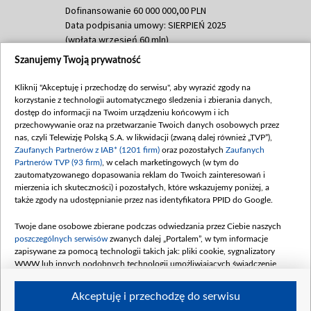
Dofinansowanie 60 000 000,00 PLN
Data podpisania umowy: SIERPIEŃ 2025
(wpłata wrzesień 60 mln)
Szanujemy Twoją prywatność
Dofinansowanie 635 783 051,21 PLN
Data podpisania umowy: WRZESIEŃ 2025
Kliknij "Akceptuję i przechodzę do serwisu", aby wyrazić zgody na
(wpłata wrzesień 100 mln, październik 350
korzystanie z technologii automatycznego śledzenia i zbierania danych,
mln, listopad 265 mln)
dostęp do informacji na Twoim urządzeniu końcowym i ich
przechowywanie oraz na przetwarzanie Twoich danych osobowych przez
Dofinansowanie 48 862 000,00 PLN
nas, czyli Telewizję Polską S.A. w likwidacji (zwaną dalej również „TVP”),
Data podpisania umowy: GRUDZIEŃ 2025
Zaufanych Partnerów z IAB* (1201 firm)
oraz pozostałych
Zaufanych
(wpłata grudzień 60,548 mln)
Partnerów TVP (93 firm)
, w celach marketingowych (w tym do
zautomatyzowanego dopasowania reklam do Twoich zainteresowań i
Dofinansowanie 900 000 000,00 PLN
mierzenia ich skuteczności) i pozostałych, które wskazujemy poniżej, a
Data podpisania umowy: LUTY 2026 (wpłata
także zgody na udostępnianie przez nas identyfikatora PPID do Google.
26 lutego 80 mln, 4 marca 370 mln,
8
kwiecień 180 mln, 7 maja 180 mln, 8
Twoje dane osobowe zbierane podczas odwiedzania przez Ciebie naszych
czerwca 90 mln)
poszczególnych serwisów
zwanych dalej „Portalem”, w tym informacje
zapisywane za pomocą technologii takich jak: pliki cookie, sygnalizatory
Dofinansowanie 250 000 000,00 PLN
WWW lub innych podobnych technologii umożliwiających świadczenie
Data podpisania umowy LIPIEC 2026 (wpłata
dopasowanych i bezpiecznych usług, personalizację treści oraz reklam,
udostępnianie funkcji mediów społecznościowych oraz analizowanie ruchu
4 sierpnia 250 mln
Akceptuję i przechodzę do serwisu
w Internecie.