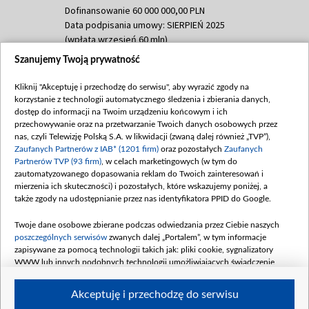
Dofinansowanie 60 000 000,00 PLN
Data podpisania umowy: SIERPIEŃ 2025
(wpłata wrzesień 60 mln)
Szanujemy Twoją prywatność
Dofinansowanie 635 783 051,21 PLN
Data podpisania umowy: WRZESIEŃ 2025
Kliknij "Akceptuję i przechodzę do serwisu", aby wyrazić zgody na
(wpłata wrzesień 100 mln, październik 350
korzystanie z technologii automatycznego śledzenia i zbierania danych,
mln, listopad 265 mln)
dostęp do informacji na Twoim urządzeniu końcowym i ich
przechowywanie oraz na przetwarzanie Twoich danych osobowych przez
Dofinansowanie 48 862 000,00 PLN
nas, czyli Telewizję Polską S.A. w likwidacji (zwaną dalej również „TVP”),
Data podpisania umowy: GRUDZIEŃ 2025
Zaufanych Partnerów z IAB* (1201 firm)
oraz pozostałych
Zaufanych
(wpłata grudzień 60,548 mln)
Partnerów TVP (93 firm)
, w celach marketingowych (w tym do
zautomatyzowanego dopasowania reklam do Twoich zainteresowań i
Dofinansowanie 900 000 000,00 PLN
mierzenia ich skuteczności) i pozostałych, które wskazujemy poniżej, a
Data podpisania umowy: LUTY 2026 (wpłata
także zgody na udostępnianie przez nas identyfikatora PPID do Google.
26 lutego 80 mln, 4 marca 370 mln,
8
kwiecień 180 mln, 7 maja 180 mln, 8
Twoje dane osobowe zbierane podczas odwiedzania przez Ciebie naszych
czerwca 90 mln)
poszczególnych serwisów
zwanych dalej „Portalem”, w tym informacje
zapisywane za pomocą technologii takich jak: pliki cookie, sygnalizatory
Dofinansowanie 250 000 000,00 PLN
WWW lub innych podobnych technologii umożliwiających świadczenie
Data podpisania umowy LIPIEC 2026 (wpłata
dopasowanych i bezpiecznych usług, personalizację treści oraz reklam,
udostępnianie funkcji mediów społecznościowych oraz analizowanie ruchu
4 sierpnia 250 mln
Akceptuję i przechodzę do serwisu
w Internecie.