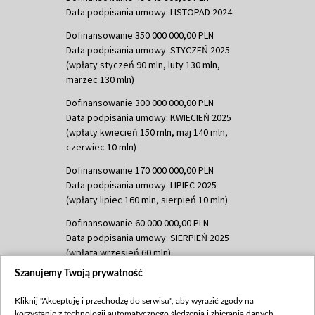
Data podpisania umowy: LISTOPAD 2024
Dofinansowanie 350 000 000,00 PLN
Data podpisania umowy: STYCZEŃ 2025
(wpłaty styczeń 90 mln, luty 130 mln,
marzec 130 mln)
Dofinansowanie 300 000 000,00 PLN
Data podpisania umowy: KWIECIEŃ 2025
(wpłaty kwiecień 150 mln, maj 140 mln,
czerwiec 10 mln)
Dofinansowanie 170 000 000,00 PLN
Data podpisania umowy: LIPIEC 2025
(wpłaty lipiec 160 mln, sierpień 10 mln)
Dofinansowanie 60 000 000,00 PLN
Data podpisania umowy: SIERPIEŃ 2025
(wpłata wrzesień 60 mln)
Szanujemy Twoją prywatność
Dofinansowanie 635 783 051,21 PLN
Data podpisania umowy: WRZESIEŃ 2025
Kliknij "Akceptuję i przechodzę do serwisu", aby wyrazić zgody na
(wpłata wrzesień 100 mln, październik 350
korzystanie z technologii automatycznego śledzenia i zbierania danych,