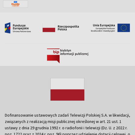
Dofinansowanie ustawowych zadań Telewizji Polskiej S.A. w likwidacji,
związanych z realizacją misji publicznej określonej w art. 21 ust. 1
ustawy z dnia 29 grudnia 1992 r. o radiofonii i telewizji (Dz. U. z 2022 r.
poz. 1722 oraz z 2024 r. poz. 96) poprzez udzielenie dotacji celowej, o