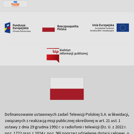
Dofinansowanie ustawowych zadań Telewizji Polskiej S.A. w likwidacji,
związanych z realizacją misji publicznej określonej w art. 21 ust. 1
ustawy z dnia 29 grudnia 1992 r. o radiofonii i telewizji (Dz. U. z 2022 r.
poz. 1722 oraz z 2024 r. poz. 96) poprzez udzielenie dotacji celowej, o