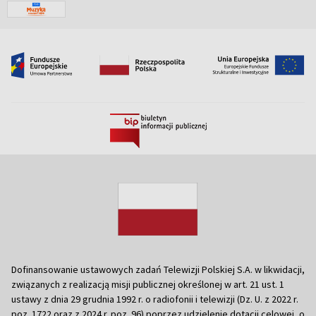
Dofinansowanie ustawowych zadań Telewizji Polskiej S.A. w likwidacji,
związanych z realizacją misji publicznej określonej w art. 21 ust. 1
ustawy z dnia 29 grudnia 1992 r. o radiofonii i telewizji (Dz. U. z 2022 r.
poz. 1722 oraz z 2024 r. poz. 96) poprzez udzielenie dotacji celowej, o